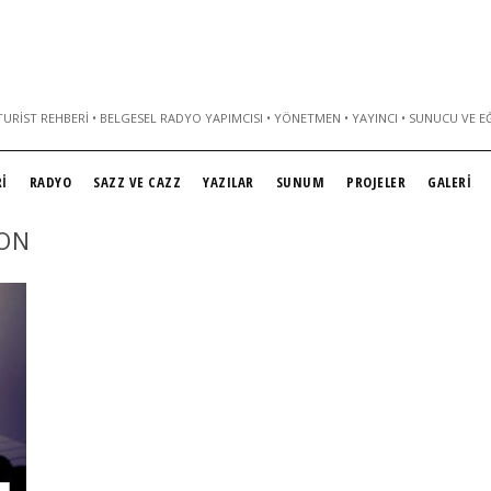
URIST REHBERI • BELGESEL RADYO YAPIMCISI • YÖNETMEN • YAYINCI • SUNUCU VE E
İ
RADYO
SAZZ VE CAZZ
YAZILAR
SUNUM
PROJELER
GALERİ
TON