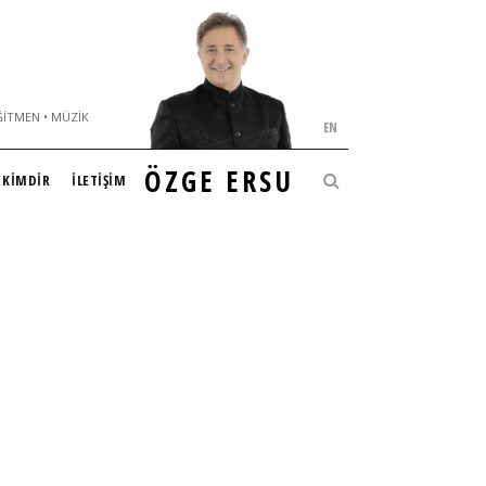
ĞITMEN • MÜZIK
EN
ÖZGE ERSU
KİMDİR
İLETİŞİM