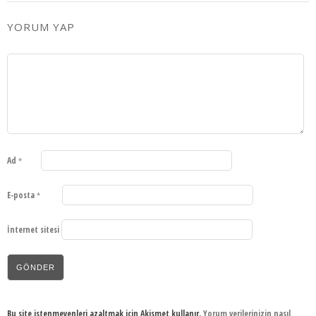
YORUM YAP
Ad
*
E-posta
*
İnternet sitesi
Bu site istenmeyenleri azaltmak için Akismet kullanır.
Yorum verilerinizin nasıl