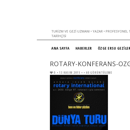
TURIZM VE GEZI UZMANI • YAZAR • PROFESYONEL T
TARIHÇISI
ANA SAYFA
HABERLER
ÖZGE ERSU GEZİLER
ROTARY-KONFERANS-OZ
0
• 13 KASIM 2015 •
• 60 GÖRÜNTÜLEME