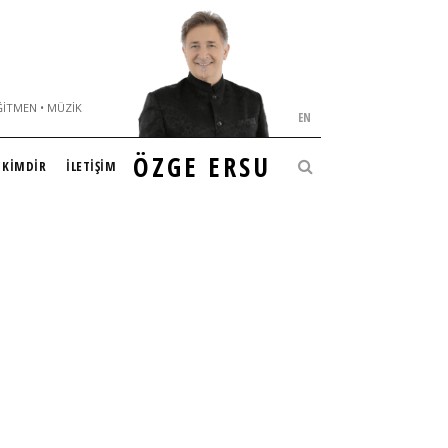
ĞITMEN • MÜZIK
EN
ÖZGE ERSU
KİMDİR
İLETİŞİM