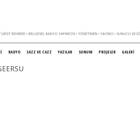
URIST REHBERI • BELGESEL RADYO YAPIMCISI • YÖNETMEN • YAYINCI • SUNUCU VE E
İ
RADYO
SAZZ VE CAZZ
YAZILAR
SUNUM
PROJELER
GALERİ
GEERSU