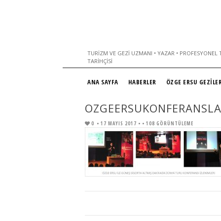
TURIZM VE GEZI UZMANI • YAZAR • PROFESYONEL T
TARIHÇISI
ANA SAYFA
HABERLER
ÖZGE ERSU GEZİLER
OZGEERSUKONFERANSLA
0
• 17 MAYIS 2017 •
• 108 GÖRÜNTÜLEME