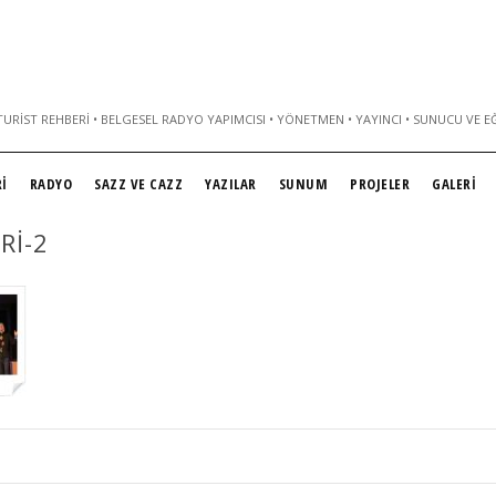
URIST REHBERI • BELGESEL RADYO YAPIMCISI • YÖNETMEN • YAYINCI • SUNUCU VE E
İ
RADYO
SAZZ VE CAZZ
YAZILAR
SUNUM
PROJELER
GALERİ
RI-2