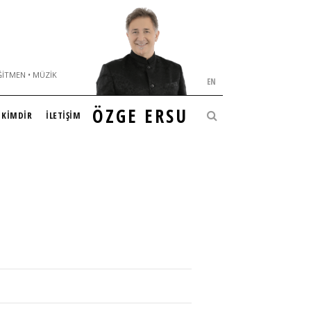
ĞITMEN • MÜZIK
EN
ÖZGE ERSU
KİMDİR
İLETİŞİM