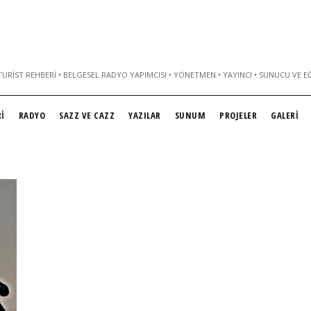
URIST REHBERI • BELGESEL RADYO YAPIMCISI • YÖNETMEN • YAYINCI • SUNUCU VE E
İ
RADYO
SAZZ VE CAZZ
YAZILAR
SUNUM
PROJELER
GALERİ