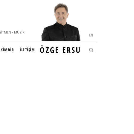
ĞITMEN • MÜZIK
EN
ÖZGE ERSU
KİMDİR
İLETİŞİM