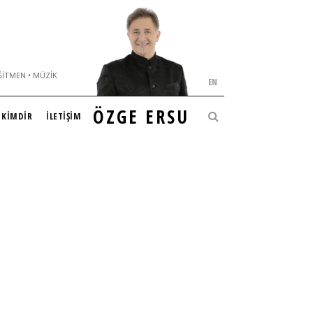
ĞITMEN • MÜZIK
EN
ÖZGE ERSU
KİMDİR
İLETİŞİM