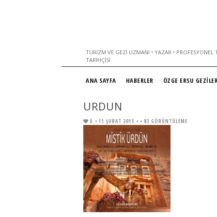
TURIZM VE GEZI UZMANI • YAZAR • PROFESYONEL T
TARIHÇISI
ANA SAYFA
HABERLER
ÖZGE ERSU GEZİLER
URDUN
0
• 11 ŞUBAT 2015 •
• 83 GÖRÜNTÜLEME