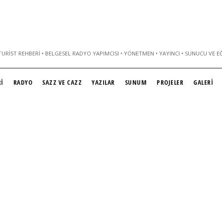
URIST REHBERI • BELGESEL RADYO YAPIMCISI • YÖNETMEN • YAYINCI • SUNUCU VE E
İ
RADYO
SAZZ VE CAZZ
YAZILAR
SUNUM
PROJELER
GALERİ