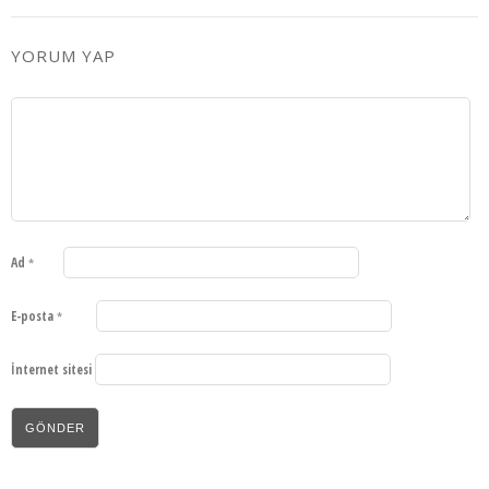
YORUM YAP
Ad
*
E-posta
*
İnternet sitesi