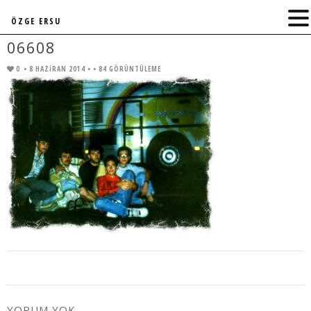
ÖZGE ERSU
06608
0
• 8 HAZIRAN 2014 •
• 84 GÖRÜNTÜLEME
YORUM YOK