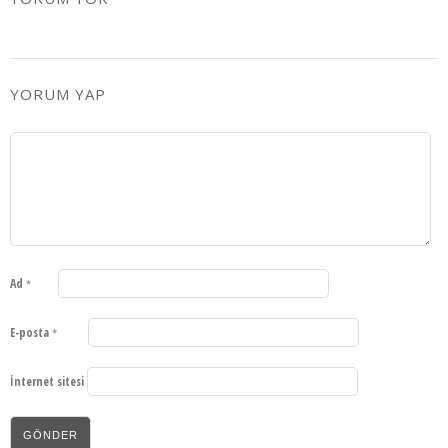
YORUM YAP
Ad
*
E-posta
*
İnternet sitesi