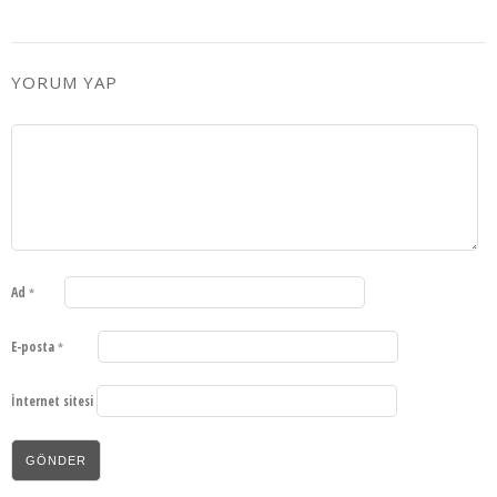
YORUM YAP
Ad
*
E-posta
*
İnternet sitesi