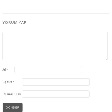
YORUM YAP
Ad
*
E-posta
*
İnternet sitesi