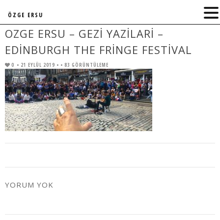
ÖZGE ERSU
OZGE ERSU – GEZI YAZILARI –
EDINBURGH THE FRINGE FESTIVAL
0
• 21 EYLÜL 2019 •
• 83 GÖRÜNTÜLEME
YORUM YOK