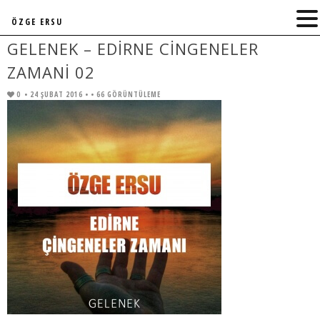
ÖZGE ERSU
GELENEK – EDIRNE CINGENELER
ZAMANI 02
0
• 24 ŞUBAT 2016 •
• 66 GÖRÜNTÜLEME