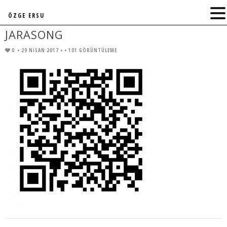
ÖZGE ERSU
JARASONG
0
• 29 NISAN 2017 •
• 101 GÖRÜNTÜLEME