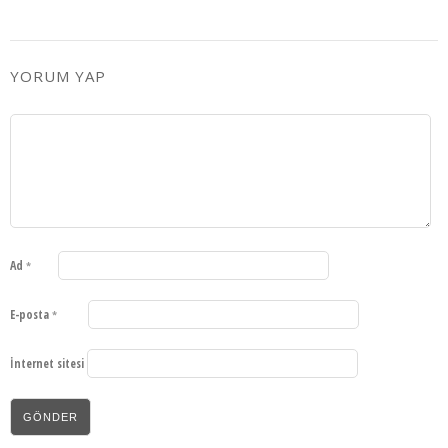
YORUM YAP
Ad
*
E-posta
*
İnternet sitesi