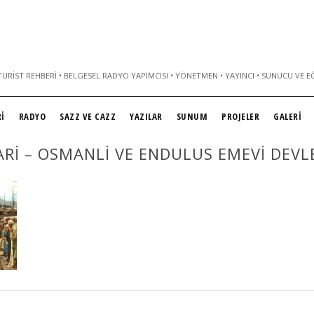
URIST REHBERI • BELGESEL RADYO YAPIMCISI • YÖNETMEN • YAYINCI • SUNUCU VE E
İ
RADYO
SAZZ VE CAZZ
YAZILAR
SUNUM
PROJELER
GALERİ
LARI – OSMANLI VE ENDULUS EMEVI DEVL