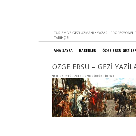
TURIZM VE GEZI UZMANI • YAZAR • PROFESYONEL T
TARIHÇISI
ANA SAYFA
HABERLER
ÖZGE ERSU GEZİLER
OZGE ERSU – GEZI YAZI
0
• 5 EYLÜL 2018 •
• 98 GÖRÜNTÜLEME