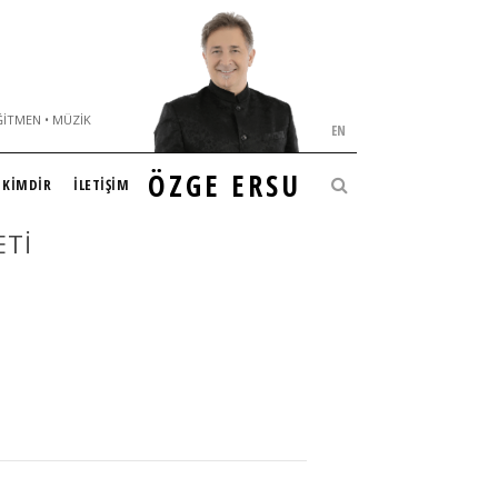
ĞITMEN • MÜZIK
EN
ÖZGE ERSU
KİMDİR
İLETİŞİM
ETI