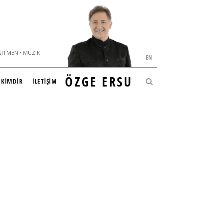
ĞITMEN • MÜZIK
EN
ÖZGE ERSU
KİMDİR
İLETİŞİM