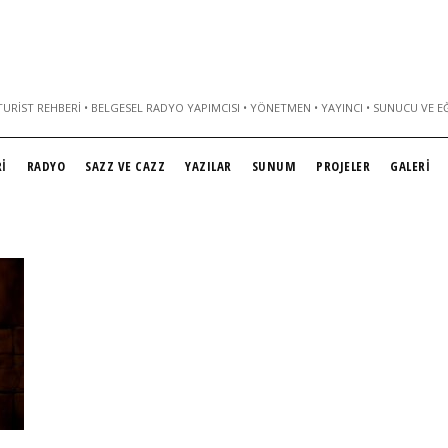
URIST REHBERI • BELGESEL RADYO YAPIMCISI • YÖNETMEN • YAYINCI • SUNUCU VE E
İ
RADYO
SAZZ VE CAZZ
YAZILAR
SUNUM
PROJELER
GALERİ