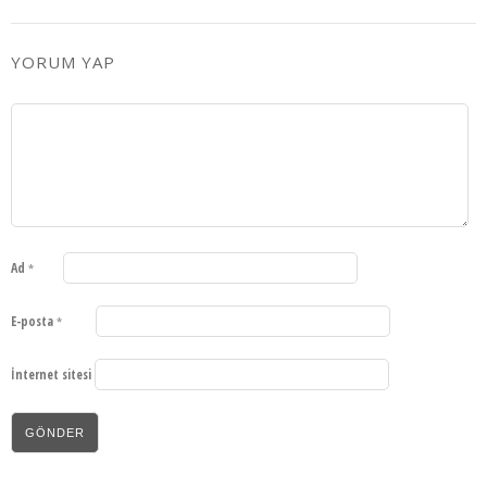
YORUM YAP
Ad
*
E-posta
*
İnternet sitesi