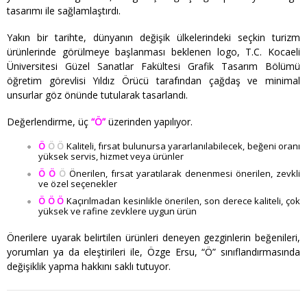
tasarımı ile sağlamlaştırdı.
Yakın bir tarihte, dünyanın değişik ülkelerindeki seçkin turizm
ürünlerinde görülmeye başlanması beklenen logo, T.C. Kocaeli
Üniversitesi Güzel Sanatlar Fakültesi Grafik Tasarım Bölümü
öğretim görevlisi Yıldız Örücü tarafından çağdaş ve minimal
unsurlar göz önünde tutularak tasarlandı.
Değerlendirme, üç
“Ö”
üzerinden yapılıyor.
Ö
Ö Ö
Kaliteli, fırsat bulunursa yararlanılabilecek, beğeni oranı
yüksek servis, hizmet veya ürünler
Ö Ö
Ö
Önerilen, fırsat yaratılarak denenmesi önerilen, zevkli
ve özel seçenekler
Ö Ö Ö
Kaçırılmadan kesinlikle önerilen, son derece kaliteli, çok
yüksek ve rafine zevklere uygun ürün
Önerilere uyarak belirtilen ürünleri deneyen gezginlerin beğenileri,
yorumları ya da eleştirileri ile, Özge Ersu, “Ö” sınıflandırmasında
değişiklik yapma hakkını saklı tutuyor.