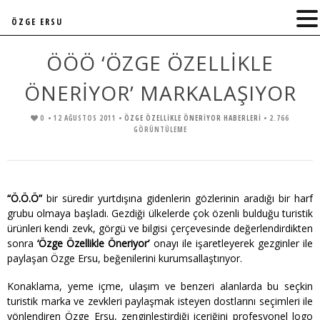
ÖZGE ERSU
ÖÖÖ ‘ÖZGE ÖZELLİKLE
ÖNERİYOR’ MARKALAŞIYOR
0
• 12 AĞUSTOS 2011 •
ÖZGE ÖZELLIKLE ÖNERIYOR HABERLERI
• 2.766
GÖRÜNTÜLEME
“Ö.Ö.Ö”
bir süredir yurtdışına gidenlerin gözlerinin aradığı bir harf
grubu olmaya başladı. Gezdiği ülkelerde çok özenli bulduğu turistik
ürünleri kendi zevk, görgü ve bilgisi çerçevesinde değerlendirdikten
sonra
‘Özge Özellikle Öneriyor’
onayı ile işaretleyerek gezginler ile
paylaşan Özge Ersu, beğenilerini kurumsallaştırıyor.
Konaklama, yeme içme, ulaşım ve benzeri alanlarda bu seçkin
turistik marka ve zevkleri paylaşmak isteyen dostlarını seçimleri ile
yönlendiren Özge Ersu, zenginleştirdiği içeriğini profesyonel logo