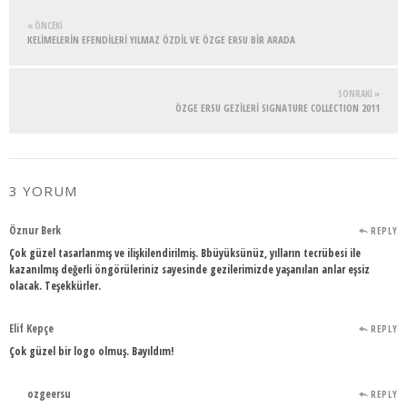
« ÖNCEKI
KELİMELERİN EFENDİLERİ YILMAZ ÖZDİL VE ÖZGE ERSU BİR ARADA
SONRAKI »
ÖZGE ERSU GEZİLERİ SIGNATURE COLLECTION 2011
3 YORUM
Öznur Berk
REPLY
Çok güzel tasarlanmış ve ilişkilendirilmiş. Bbüyüksünüz, yılların tecrübesi ile
kazanılmış değerli öngörüleriniz sayesinde gezilerimizde yaşanılan anlar eşsiz
olacak. Teşekkürler.
Elif Kepçe
REPLY
Çok güzel bir logo olmuş. Bayıldım!
ozgeersu
REPLY