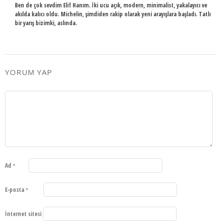
Ben de çok sevdim Elif Hanım. İki ucu açık, modern, minimalist, yakalayıcı ve
akılda kalıcı oldu. Michelin, şimdiden rakip olarak yeni arayışlara başladı. Tatlı
bir yarış bizimki, aslında.
YORUM YAP
Ad
*
E-posta
*
İnternet sitesi