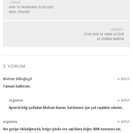
« ÖNCEKI
HOW TO PRONOUNCE ÖZGE ERSU
NASIL SÖYLENİR
SONRAKI »
ÖZGE ERSU İLE SANAL GEZİLER
AZ BİLİNEN MARDİN
3 YORUM
Meltem Dillioğlugil
REPLY
Tamam hallettim.
ozgeersu
REPLY
Ayrıntılı bilgi yolladım Meltem Hanım, katılımınız için çok teşekkür ederim.
ozgeersu
REPLY
Her geziye tıkladığınızda, belge içinde son sayfalara doğru IBAN numarası var,