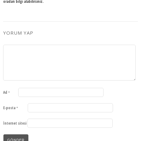
oradan bilgi alabilirsiniz.
YORUM YAP
Ad
*
E-posta
*
İnternet sitesi