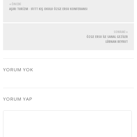
« ÖNCEKI
AŞIRI TURİZM · IFITT KIŞ OKULU ÖZGE ERSU KONFERANSI
SONRAKI »
ÖZGE ERSU İLE SANAL GEZİLER
LÜBNAN BEYRUT
YORUM YOK
YORUM YAP