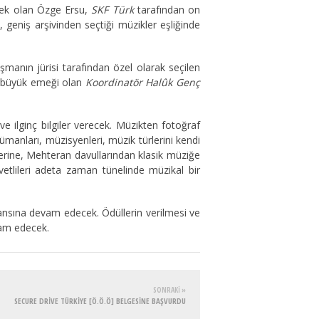
ek olan Özge Ersu,
SKF Türk
tarafından on
geniş arşivinden seçtiği müzikler eşliğinde
rışmanın jürisi tarafından özel olarak seçilen
da büyük emeği olan
Koordinatör Halûk Genç
 ilginç bilgiler verecek. Müzikten fotoğraf
ümanları, müzisyenleri, müzik türlerini kendi
llerine, Mehteran davullarından klasik müziğe
vetlileri adeta zaman tünelinde müzikal bir
ansına devam edecek. Ödüllerin verilmesi ve
vam edecek.
SONRAKI »
SECURE DRIVE TÜRKIYE [Ö.Ö.Ö] BELGESINE BAŞVURDU