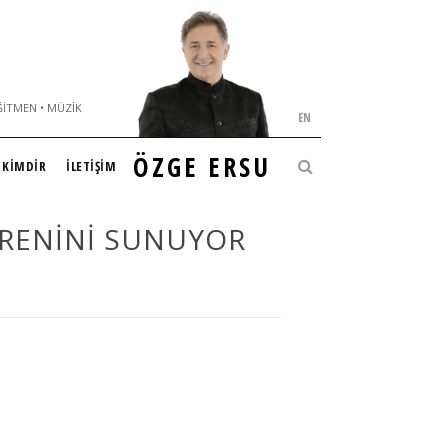
ĞITMEN • MÜZIK
EN
ÖZGE ERSU
KİMDİR
İLETİŞİM
ÖRENINI SUNUYOR