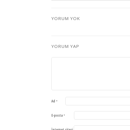
YORUM YOK
YORUM YAP
Ad
*
E-posta
*
İnternet sitesi