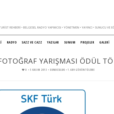
URIST REHBERI • BELGESEL RADYO YAPIMCISI • YÖNETMEN • YAYINCI • SUNUCU VE E
İ
RADYO
SAZZ VE CAZZ
YAZILAR
SUNUM
PROJELER
GALERİ
 FOTOĞRAF YARIŞMASI ÖDÜL T
0
• 5 KASIM 2013 •
SUNUCULUK
• 1.689 GÖRÜNTÜLEME