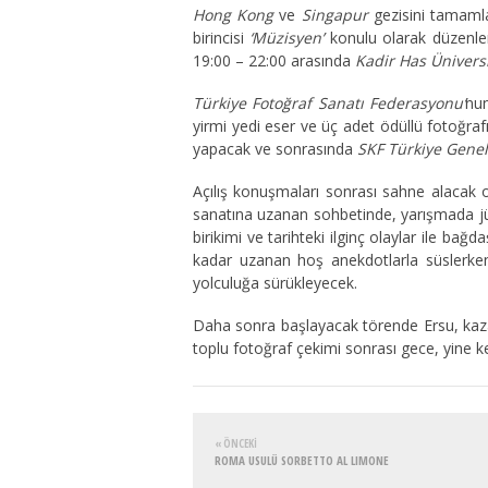
Hong Kong
ve
Singapur
gezisini tamaml
birincisi
‘Müzisyen’
konulu olarak düzenlen
19:00 – 22:00 arasında
Kadir Has Üniversi
Türkiye Fotoğraf Sanatı Federasyonu’
nun
yirmi yedi eser ve üç adet ödüllü fotoğra
yapacak ve sonrasında
SKF Türkiye Gene
Açılış konuşmaları sonrası sahne alacak o
sanatına uzanan sohbetinde, yarışmada jüri
birikimi ve tarihteki ilginç olaylar ile b
kadar uzanan hoş anekdotlarla süslerken,
yolculuğa sürükleyecek.
Daha sonra başlayacak törende Ersu, kazan
toplu fotoğraf çekimi sonrası gece, yine k
« ÖNCEKI
ROMA USULÜ SORBETTO AL LIMONE