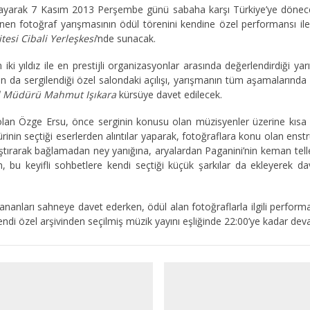
ayarak 7 Kasım 2013 Perşembe günü sabaha karşı Türkiye’ye dönec
en fotoğraf yarışmasının ödül törenini kendine özel performansı ile, 
tesi Cibali Yerleşkesi
‘nde sunacak.
 iki yıldız ile en prestijli organizasyonlar arasında değerlendirdiği ya
fın da sergilendiği özel salondaki açılışı, yarışmanın tüm aşamaların
l Müdürü Mahmut Işıkara
kürsüye davet edilecek.
lan Özge Ersu, önce serginin konusu olan müzisyenler üzerine kısa ve
nin seçtiği eserlerden alıntılar yaparak, fotoğraflara konu olan enstr
ağdaştırarak bağlamadan ney yanığına, aryalardan Paganini’nin keman te
 bu keyifli sohbetlere kendi seçtiği küçük şarkılar da ekleyerek da
anları sahneye davet ederken, ödül alan fotoğraflarla ilgili perform
endi özel arşivinden seçilmiş müzik yayını eşliğinde 22:00’ye kadar de