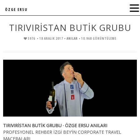
ÖZGE ERSU
TIRIVIRİSTAN BUTİK GRUBU
5976
• 18 ARALIK 2017 •
ANILAR
• 10.968 GÖRÜNTÜLEME
TIRIVIRİSTAN BUTİK GRUBU · ÖZGE ERSU ANILARI
PROFESYONEL REHBER İZGİ BEY’İN CORPORATE TRAVEL
MACERALARI