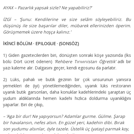
AYAX – Pazarlık yapsak sizle? Ne yapabiliriz?’
İZGİ – ‘Şunu: Kendilerine ve size selâm söyleyebiliriz. Bu
düşünüş ile size başarılar diler, mübarek ellerinizden öperim.
Görüşmemek üzere hoşça kalınız.’
İKİNCİ BÖLÜM · EPILOGUE · (SONSÖZ)
1) Giden gazetecilerden biri, dönüşten sonraki köşe yazısında (İks
bölü Dört ücret ödenen)
‘Rehbere Tırıvırıistan Öğrettik’
adlı bir
yazı kaleme alır. Dalgasını geçer, kendi egosunu da parlatır.
2) Lüks, pahalı ve butik gezinin bir çok unsurunun yanısıra
yemekleri de (iyi) yönetilemediğinden, uyanık lüks restoranın
uyanık butik garsonları, daha konuklar kadehlerindeki şaraptan üç
yudum aldıklarında hemen kadehi hızlıca doldurma uyanıklığını
yaparlar. Biri de çıkıp,
– ‘Aga bir dur! Ne yapıyorsun? Adamlar gurme. Gülme. Şarap
bir havalansın, nefes alsın. En güzel yeri, kadehin dibi. Bırak
son yudumu alsınlar, öyle tazele. Üstelik üç (yatay) parmak koy,