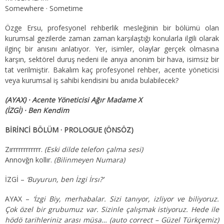
Somewhere · Sometime
Özge Ersu, profesyonel rehberlik mesleğinin bir bölümü olan
kurumsal gezilerde zaman zaman karşılaştığı konularla ilgili olarak
ilginç bir anısını anlatıyor. Yer, isimler, olaylar gerçek olmasına
karşın, sektörel duruş nedeni ile anıya anonim bir hava, isimsiz bir
tat verilmiştir. Bakalım kaç profesyonel rehber, acente yöneticisi
veya kurumsal iş sahibi kendisini bu anıda bulabilecek?
(AYAX) · Acente Yöneticisi Ağır Madame X
(İZGİ) · Ben Kendim
BİRİNCİ BÖLÜM · PROLOGUE (ÖNSÖZ)
Zırrrrrrrrrrrr.
(Eski dilde telefon çalma sesi)
Annovğn kollır.
(Bilinmeyen Numara)
İZGİ –
‘Buyurun, ben İzgi İrsı?’
AYAX –
‘İzgi Biy, merhabalar. Sizi tanıyor, izliyor ve biliyoruz.
Çok özel bir grubumuz var. Sizinle çalışmak istiyoruz. Hede ile
hödö tarihleriniz arası müsa… (auto correct – Güzel Türkçemiz)