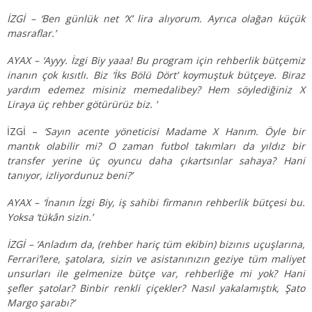
İZGİ – ‘Ben günlük net ‘X’ lira alıyorum. Ayrıca olağan küçük
masraflar.’
AYAX – ‘Ayyy. İzgi Biy yaaa! Bu program için rehberlik bütçemiz
inanın çok kısıtlı. Biz ‘İks Bölü Dört’ koymuştuk bütçeye. Biraz
yardım edemez misiniz memedalibey? Hem söylediğiniz X
Liraya üç rehber götürürüz biz. ’
İZGİ –
‘Sayın acente yöneticisi Madame X Hanım. Öyle bir
mantık olabilir mi? O zaman futbol takımları da yıldız bir
transfer yerine üç oyuncu daha çıkartsınlar sahaya? Hani
tanıyor, izliyordunuz beni?’
AYAX – ‘İnanın İzgi Biy, iş sahibi firmanın rehberlik bütçesi bu.
Yoksa ‘tükân sizin.’
İZGİ – ‘Anladım da, (rehber hariç tüm ekibin) bizınıs uçuşlarına,
Ferrari’lere, şatolara, sizin ve asistanınızın geziye tüm maliyet
unsurları ile gelmenize bütçe var, rehberliğe mi yok? Hani
şefler şatolar? Binbir renkli çiçekler? Nasıl yakalamıştık, Şato
Margo şarabı?’