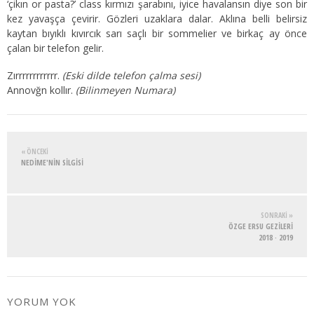
‘çikın or pasta?’ class kırmızı şarabını, iyice havalansın diye son bir
kez yavaşça çevirir. Gözleri uzaklara dalar. Aklına belli belirsiz
kaytan bıyıklı kıvırcık sarı saçlı bir sommelier ve birkaç ay önce
çalan bir telefon gelir.
Zırrrrrrrrrrrr.
(Eski dilde telefon çalma sesi)
Annovğn kollır.
(Bilinmeyen Numara)
« ÖNCEKI
NEDİME'NİN SİLGİSİ
SONRAKI »
ÖZGE ERSU GEZİLERİ
2018 · 2019
YORUM YOK