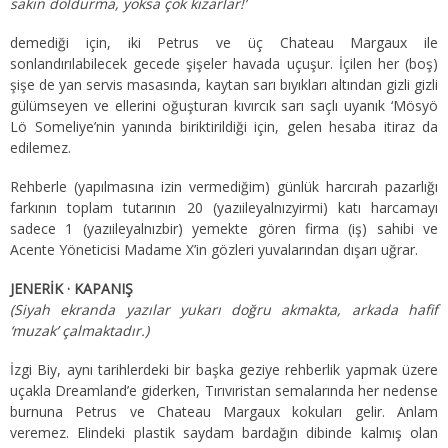
sakın doldurma, yoksa çok kızarlar!’
demediği için, iki Petrus ve üç Chateau Margaux ile
sonlandırılabilecek gecede şişeler havada uçuşur. İçilen her (boş)
şişe de yan servis masasında, kaytan sarı bıyıkları altından gizli gizli
gülümseyen ve ellerini oğuşturan kıvırcık sarı saçlı uyanık ‘Mösyö
Lö Someliye’nin yanında biriktirildiği için, gelen hesaba itiraz da
edilemez.
Rehberle (yapılmasına izin vermediğim) günlük harcırah pazarlığı
farkının toplam tutarının 20 (yazıileyalnızyirmi) katı harcamayı
sadece 1 (yazıileyalnızbir) yemekte gören firma (iş) sahibi ve
Acente Yöneticisi Madame X’in gözleri yuvalarından dışarı uğrar.
JENERİK · KAPANIŞ
(Siyah ekranda yazılar yukarı doğru akmakta, arkada hafif
‘muzak’ çalmaktadır.)
İzgi Biy, aynı tarihlerdeki bir başka geziye rehberlik yapmak üzere
uçakla Dreamland’e giderken, Tırıvıristan semalarında her nedense
burnuna Petrus ve Chateau Margaux kokuları gelir. Anlam
veremez. Elindeki plastik saydam bardağın dibinde kalmış olan