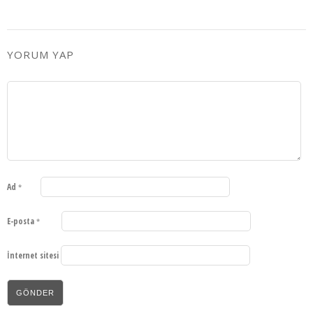
YORUM YAP
Ad
*
E-posta
*
İnternet sitesi