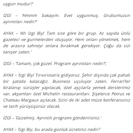
uygun mudur?’
İZGİ – ‘Hmmm bakayım. Evet uygunmuş. Grubumuzun
ayrıntıları nedir?’
AYAX – ‘Ah İzgi Biy! Tam size göre bir grup. Az sayıda ünlü
gazeteci ve gurmelerden oluşuyor. Hem onları yönetmek, hem
de arasıra sahneyi onlara bırakmak gerekiyor. Çoğu da sizi
tanıyor zaten.’
İZGİ – ‘Tamam, çok güzel. Program ayrıntıları nedir?’,
AYAX – ‘İzgi Biy! Tırıvıristan’a gidiyoruz. Şehir dışında çok pahalı
bir şatoda kalacağız. Business uçuluyor zaten. Ferrari’ler
kiralanıp sürüşler yapılacak, özel aşçılarla yemek derslerimiz
var, akşamları özel Michelin restaurantları. Şişelerce Petrus ve
Chateau Margaux açılacak. Sizin de iki adet müze konferansınız
ve tarih yürüyüşünüz olacak.
İZGİ – ‘Güzelmiş. Ayrıntılı programı gönderirsiniz.’
AYAX – ‘İzgi Biy, bu arada günlük ücretiniz nedir?