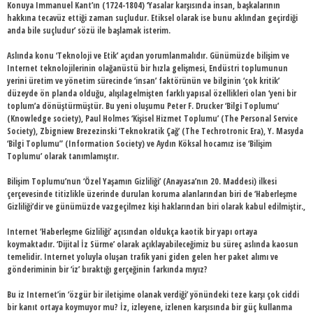
Konuya Immanuel Kant’ın (1724-1804) ‘Yasalar karşısında insan, başkalarının
hakkına tecavüz ettiği zaman suçludur. Etiksel olarak ise bunu aklından geçirdiği
anda bile suçludur’ sözü ile başlamak isterim.
Aslında konu ‘Teknoloji ve Etik’ açıdan yorumlanmalıdır. Günümüzde bilişim ve
Internet teknolojilerinin olağanüstü bir hızla gelişmesi, Endüstri toplumunun
yerini üretim ve yönetim sürecinde ‘insan’ faktörünün ve bilginin ‘çok kritik’
düzeyde ön planda olduğu, alışılagelmişten farklı yapısal özellikleri olan ‘yeni bir
toplum’a dönüştürmüştür. Bu yeni oluşumu Peter F. Drucker ‘Bilgi Toplumu’
(Knowledge society), Paul Holmes ‘Kişisel Hizmet Toplumu’ (The Personal Service
Society), Zbigniew Brezezinski ‘Teknokratik Çağ’ (The Techrotronic Era), Y. Masyda
‘Bilgi Toplumu” (Information Society) ve Aydın Köksal hocamız ise ‘Bilişim
Toplumu’ olarak tanımlamıştır.
Bilişim Toplumu’nun ‘Özel Yaşamın Gizliliği’ (Anayasa’nın 20. Maddesi) ilkesi
çerçevesinde titizlikle üzerinde durulan koruma alanlarından biri de ‘Haberleşme
Gizliliği’dir ve günümüzde vazgeçilmez kişi haklarından biri olarak kabul edilmiştir.,
Internet ‘Haberleşme Gizliliği’ açısından oldukça kaotik bir yapı ortaya
koymaktadır. ‘Dijital İz Sürme’ olarak açıklayabileceğimiz bu süreç aslında kaosun
temelidir. Internet yoluyla oluşan trafik yani giden gelen her paket alımı ve
gönderiminin bir ‘iz’ bıraktığı gerçeğinin farkında mıyız?
Bu iz Internet’in ‘özgür bir iletişime olanak verdiği’ yönündeki teze karşı çok ciddi
bir kanıt ortaya koymuyor mu? İz, izleyene, izlenen karşısında bir güç kullanma