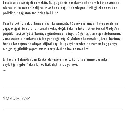
fırsatı ve potansiyeli demektir. Bu güç ilişkisinin daima ekonomik bir anlamı da
olacaktır. Bu nedenle dijital iz ve buna bağlı ‘Haberleşme Gizliliği, ekonomik ve
politik bir bağlama sahiptir diyebiliriz.
Peki bu teknolojik ortamda nasıl korunacağız? Sürekli izleniyor duygusu ile mi
yaşayacağız? Bu sorunun cevabı kolay değil. Bakınız Internet ve Sosyal Medya’nın
popülaritesi ve ‘gücü’ konuyu gündemde tutuyor. Diğer açıdan cep telefonumuz
varsa zaten bir anlamda izleniyor değil miyiz? Mobese kameraları , kredi kartınızı
her kullandığınızda oluşan ‘dijital kayıtlar’ (Neyi nereden ne zaman kaç paraya
aldığınız) günlük yaşamımızın gerçekleri haline gelmedi mi?
Eş deyişle ‘Teknolojiden Korkarak’ yaşayamayız. Konu sözlerime başlarkan
söylediğim gibi ‘Teknoloji ve Etik’ ilişkisinde yatıyor.
…
YORUM YAP