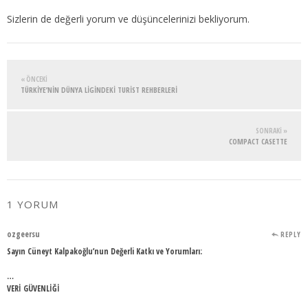
Sizlerin de değerli yorum ve düşüncelerinizi bekliyorum.
« ÖNCEKI
TÜRKIYE’NIN DÜNYA LIGINDEKI TURIST REHBERLERI
SONRAKI »
COMPACT CASETTE
1 YORUM
ozgeersu
REPLY
Sayın Cüneyt Kalpakoğlu’nun Değerli Katkı ve Yorumları:
…
VERİ GÜVENLİĞİ