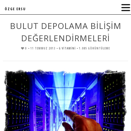
ÖZGE ERSU
BULUT DEPOLAMA BILIŞIM
DEĞERLENDIRMELERI
0
• 11 TEMMUZ 2013 •
G VITAMINI
• 1.085 GÖRÜNTÜLEME