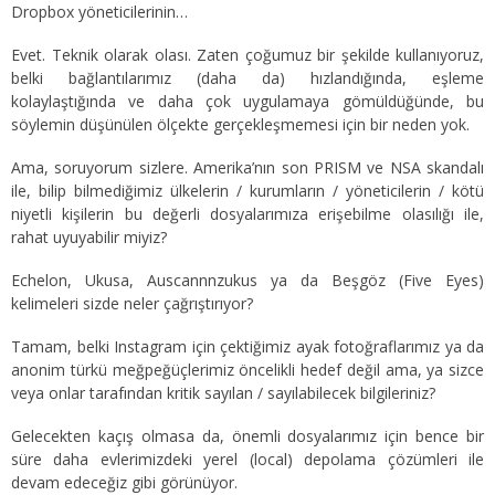
Dropbox yöneticilerinin…
Evet. Teknik olarak olası. Zaten çoğumuz bir şekilde kullanıyoruz,
belki bağlantılarımız (daha da) hızlandığında, eşleme
kolaylaştığında ve daha çok uygulamaya gömüldüğünde, bu
söylemin düşünülen ölçekte gerçekleşmemesi için bir neden yok.
Ama, soruyorum sizlere. Amerika’nın son PRISM ve NSA skandalı
ile, bilip bilmediğimiz ülkelerin / kurumların / yöneticilerin / kötü
niyetli kişilerin bu değerli dosyalarımıza erişebilme olasılığı ile,
rahat uyuyabilir miyiz?
Echelon, Ukusa, Auscannnzukus ya da Beşgöz (Five Eyes)
kelimeleri sizde neler çağrıştırıyor?
Tamam, belki Instagram için çektiğimiz ayak fotoğraflarımız ya da
anonim türkü meğpeğüçlerimiz öncelikli hedef değil ama, ya sizce
veya onlar tarafından kritik sayılan / sayılabilecek bilgileriniz?
Gelecekten kaçış olmasa da, önemli dosyalarımız için bence bir
süre daha evlerimizdeki yerel (local) depolama çözümleri ile
devam edeceğiz gibi görünüyor.