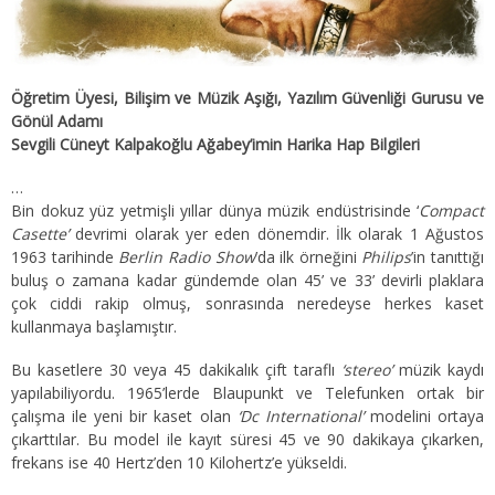
Öğretim Üyesi, Bilişim ve Müzik Aşığı, Yazılım Güvenliği Gurusu ve
Gönül Adamı
Sevgili Cüneyt Kalpakoğlu Ağabey’imin Harika Hap Bilgileri
…
Bin dokuz yüz yetmişli yıllar dünya müzik endüstrisinde ‘
Compact
Casette’
devrimi olarak yer eden dönemdir. İlk olarak 1 Ağustos
1963 tarihinde
Berlin Radio Show
’da ilk örneğini
Philips
’in tanıttığı
buluş o zamana kadar gündemde olan 45’ ve 33’ devirli plaklara
çok ciddi rakip olmuş, sonrasında neredeyse herkes kaset
kullanmaya başlamıştır.
Bu kasetlere 30 veya 45 dakikalık çift taraflı
‘stereo’
müzik kaydı
yapılabiliyordu. 1965’lerde Blaupunkt ve Telefunken ortak bir
çalışma ile yeni bir kaset olan
‘Dc International’
modelini ortaya
çıkarttılar. Bu model ile kayıt süresi 45 ve 90 dakikaya çıkarken,
frekans ise 40 Hertz’den 10 Kilohertz’e yükseldi.