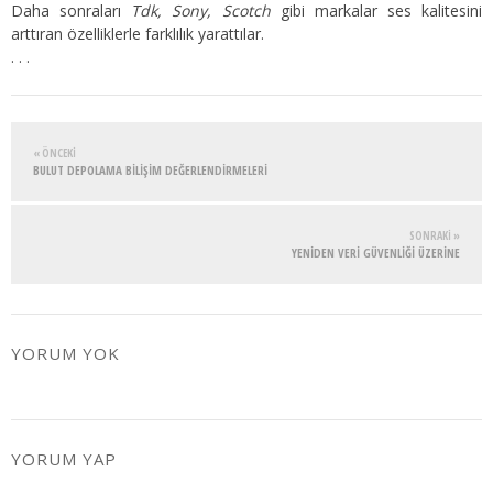
Daha sonraları
Tdk, Sony, Scotch
gibi markalar ses kalitesini
arttıran özelliklerle farklılık yarattılar.
. . .
« ÖNCEKI
BULUT DEPOLAMA BILIŞIM DEĞERLENDIRMELERI
SONRAKI »
YENIDEN VERI GÜVENLIĞI ÜZERINE
YORUM YOK
YORUM YAP