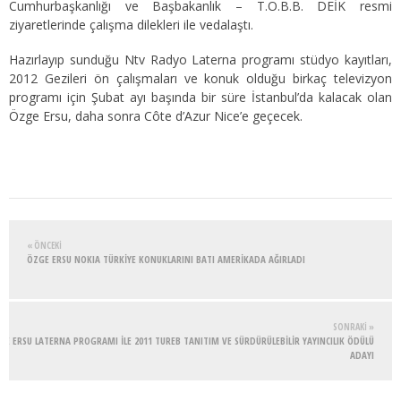
Cumhurbaşkanlığı ve Başbakanlık – T.O.B.B. DEİK resmi
ziyaretlerinde çalışma dilekleri ile vedalaştı.
Hazırlayıp sunduğu Ntv Radyo Laterna programı stüdyo kayıtları,
2012 Gezileri ön çalışmaları ve konuk olduğu birkaç televizyon
programı için Şubat ayı başında bir süre İstanbul’da kalacak olan
Özge Ersu, daha sonra Côte d’Azur Nice’e geçecek.
« ÖNCEKI
ÖZGE ERSU NOKIA TÜRKİYE KONUKLARINI BATI AMERİKADA AĞIRLADI
SONRAKI »
GE ERSU LATERNA PROGRAMI İLE 2011 TUREB TANITIM VE SÜRDÜRÜLEBİLİR YAYINCILIK ÖDÜLÜ
ADAYI