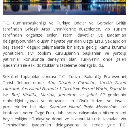
T.C. Cumhurbaşkanlığı ve Türkiye Odalar ve Borsalar Birliği
tarafından Birleşik Arap Emirlikleri’ne düzenlenen, Vip Turizm
tarafından organize edilen, resmi davetliler ve işadamları
delegasyonundan oluşan heyette yer alan Özge Ersu, yaklaşık on
beş senedir değişik çalışmalarda bir araya geldiği kamu kurumu
yöneticileri, sivil toplum kuruluşlarının başkanları ve yurtdışı
yatırımlar konusunda deneyimli olan Türkiye’nin önde gelen
işadamları ile eski dostluklarını tazeleme olanağı buldu.
Sektörel toplantılar sonrası T.C. Turizm Bakanlığı Profesyonel
Turist Rehberi olarak
Abu Dhabi
’de
Corniche, Sheikh Zayed
Ulucami, Yas Island Formula 1 Circuit
ve
Ferrari World, Dubai
’de
ise
Burj Khalifa, Marina, Jumeirah
ve
Jebel Ali
gezilerinin
rehberliğini yapan ve dünyanın en büyük turizm ve inşaat
projelerinden biri olan
Saadiyat Island Proje Merkezi
‘nde bir
konferans veren Özge Ersu, daha sonra çalışmalarını bitiren resmi
heyet eşliğinde Türkiye’ye döndü ve İstanbul Atatürk Havaalanı Vip
Terminali’nde işadamları delegasyonu ile ileride yine T.C.