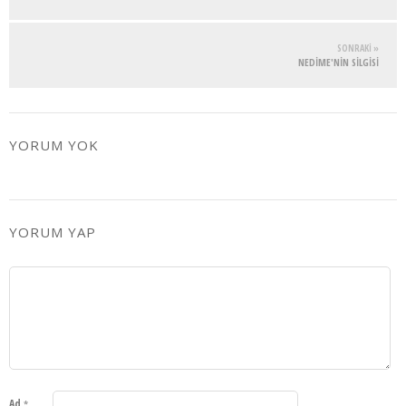
SONRAKI »
NEDİME'NİN SİLGİSİ
YORUM YOK
YORUM YAP
Ad
*