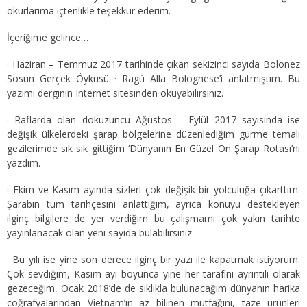
okurlarıma içtenlikle teşekkür ederim.
İçeriğime gelince…
· Haziran – Temmuz 2017 tarihinde çıkan sekizinci sayıda Bolonez
Sosun Gerçek Öyküsü · Ragù Alla Bolognese’i anlatmıştım. Bu
yazımı derginin Internet sitesinden okuyabilirsiniz.
· Raflarda olan dokuzuncu Ağustos – Eylül 2017 sayısında ise
değişik ülkelerdeki şarap bölgelerine düzenlediğim gurme temalı
gezilerimde sık sık gittiğim ‘Dünyanın En Güzel On Şarap Rotası’nı
yazdım.
· Ekim ve Kasım ayında sizleri çok değişik bir yolculuğa çıkarttım.
Şarabın tüm tarihçesini anlattığım, ayrıca konuyu destekleyen
ilginç bilgilere de yer verdiğim bu çalışmamı çok yakın tarihte
yayınlanacak olan yeni sayıda bulabilirsiniz.
· Bu yılı ise yine son derece ilginç bir yazı ile kapatmak istiyorum.
Çok sevdiğim, Kasım ayı boyunca yine her tarafını ayrıntılı olarak
gezeceğim, Ocak 2018’de de sıklıkla bulunacağım dünyanın harika
coğrafyalarından Vietnam’ın az bilinen mutfağını, taze ürünleri