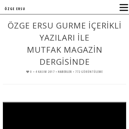
ÖZGE ERSU
ÖZGE ERSU GURME İÇERİKLİ
YAZILARI İLE
MUTFAK MAGAZİN
DERGİSİNDE
0
• 4 KASIM 2017 •
HABERLER
• 772 GÖRÜNTÜLEME
Video
oynatıcı