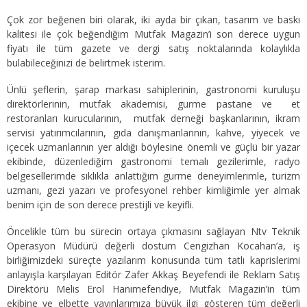
Çok zor beğenen biri olarak, iki ayda bir çıkan, tasarım ve baskı
kalitesi ile çok beğendiğim Mutfak Magazin’i son derece uygun
fiyatı ile tüm gazete ve dergi satış noktalarında kolaylıkla
bulabileceğinizi de belirtmek isterim.
Ünlü şeflerin, şarap markası sahiplerinin, gastronomi kuruluşu
direktörlerinin, mutfak akademisi, gurme pastane ve et
restoranları kurucularının, mutfak derneği başkanlarının, ikram
servisi yatırımcılarının, gıda danışmanlarının, kahve, yiyecek ve
içecek uzmanlarının yer aldığı böylesine önemli ve güçlü bir yazar
ekibinde, düzenlediğim gastronomi temalı gezilerimle, radyo
belgesellerimde sıklıkla anlattığım gurme deneyimlerimle, turizm
uzmanı, gezi yazarı ve profesyonel rehber kimliğimle yer almak
benim için de son derece prestijli ve keyifli.
Öncelikle tüm bu sürecin ortaya çıkmasını sağlayan Ntv Teknik
Operasyon Müdürü değerli dostum Cengizhan Kocahan’a, iş
birliğimizdeki süreçte yazılarım konusunda tüm tatlı kaprislerimi
anlayışla karşılayan Editör Zafer Akkaş Beyefendi ile Reklam Satış
Direktörü Melis Erol Hanımefendiye, Mutfak Magazin’in tüm
ekibine ve elbette yayınlarımıza büyük ilgi gösteren tüm değerli