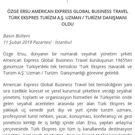
ÖZGE ERSU AMERICAN EXPRESS GLOBAL BUSINESS TRAVEL
TÜRK EKSPRES TURİZM A.Ş. UZMAN / TURİZM DANIŞMANI
OLDU
Basın Bülteni
11 Şubat 2019 Pazartesi · İstanbul
Özge Ersu, dünyanın bir numaralı seyahat yönetim şirketi
American Express Global Business Travel kuruluşunun 1965’ten
günümüze Türkiye’deki tek temsilcisi ‘Türk Ekspres Havacılık ve
Turizm A.Ş.’ Uzman / Turizm Danışmanlığı görevine getirildi.
American Express Global Business Travel tek temsilciliğinin yanı
sıra özellikle küresel ve yerel kurumsal şirketlere verdiği seyahat
yönetimi, toplantı ve organizasyon hizmetleri ile Türkiye’nin önde
gelen seyahat acenteleri arasında yer alan Türk Ekspres ile
yaklaşık üç senedir yurt dışı ve yurt içinde turizm uzmanı,
profesyonel turist rehberi, yazar, konuşmacı, konferansçı ve gezi
yöneticisi kimliği ile iş birliği içinde olan Ersu, yapılan anlaşma
çerçevesinde Türk Ekspres için tüm iş kanallarında destinasyon