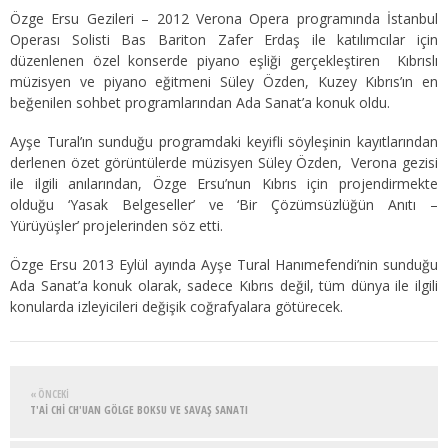
Özge Ersu Gezileri – 2012 Verona Opera programında İstanbul
Operası Solisti Bas Bariton Zafer Erdaş ile katılımcılar için
düzenlenen özel konserde piyano eşliği gerçekleştiren Kıbrıslı
müzisyen ve piyano eğitmeni Süley Özden, Kuzey Kıbrıs’ın en
beğenilen sohbet programlarından Ada Sanat’a konuk oldu.
Ayşe Tural’ın sunduğu programdaki keyifli söyleşinin kayıtlarından
derlenen özet görüntülerde müzisyen Süley Özden, Verona gezisi
ile ilgili anılarından, Özge Ersu’nun Kıbrıs için projendirmekte
olduğu ‘Yasak Belgeseller’ ve ‘Bir Çözümsüzlüğün Anıtı –
Yürüyüşler’ projelerinden söz etti.
Özge Ersu 2013 Eylül ayında Ayşe Tural Hanımefendi’nin sunduğu
Ada Sanat’a konuk olarak, sadece Kıbrıs değil, tüm dünya ile ilgili
konularda izleyicileri değişik coğrafyalara götürecek.
« ÖNCEKI
T'Aİ CHİ CH'UAN GÖLGE BOKSU VE SAVAŞ SANATI