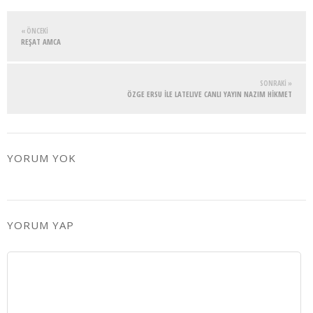
« ÖNCEKI
REŞAT AMCA
SONRAKI »
ÖZGE ERSU İLE LATELIVE CANLI YAYIN NAZIM HİKMET
YORUM YOK
YORUM YAP