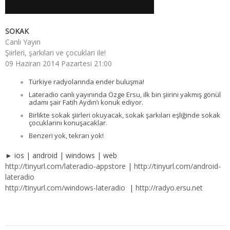
SOKAK
Canlı Yayın
Şiirleri, şarkıları ve çocukları ile!
09 Haziran 2014 Pazartesi 21:00
Türkiye radyolarında ender buluşma!
Lateradio canlı yayınında Özge Ersu, ilk bin şiirini yakmış gönül
adamı şair Fatih Aydın’ı konuk ediyor.
Birlikte sokak şiirleri okuyacak, sokak şarkıları eşliğinde sokak
çocuklarını konuşacaklar.
Benzeri yok, tekrarı yok!
► ios | android | windows | web
http://tinyurl.com/lateradio-appstore
|
http://tinyurl.com/android-
lateradio
http://tinyurl.com/windows-lateradio
|
http://radyo.ersu.net