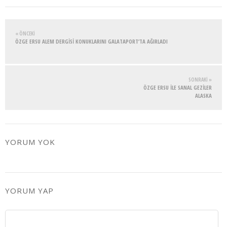
« ÖNCEKI
ÖZGE ERSU ALEM DERGİSİ KONUKLARINI GALATAPORT’TA AĞIRLADI
SONRAKI »
ÖZGE ERSU İLE SANAL GEZİLER
ALASKA
YORUM YOK
YORUM YAP