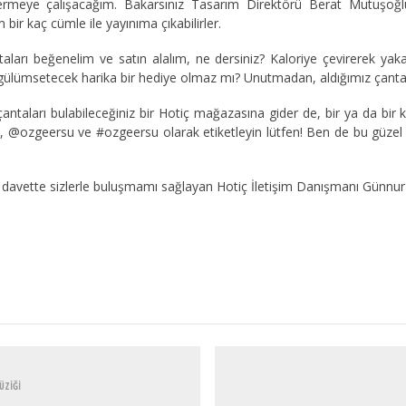
göstermeye çalışacağım. Bakarsınız Tasarım Direktörü Berat Mutuş
r kaç cümle ile yayınıma çıkabilirler.
ları beğenelim ve satın alalım, ne dersiniz? Kaloriye çevirerek yak
ülümsetecek harika bir hediye olmaz mı? Unutmadan, aldığımız çantaları
ntaları bulabileceğiniz bir Hotiç mağazasına gider de, bir ya da bir 
c, @ozgeersu ve #ozgeersu olarak etiketleyin lütfen! Ben de bu güzel am
 bu davette sizlerle buluşmamı sağlayan Hotiç İletişim Danışmanı Günn
ÜZİĞİ