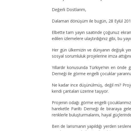
Değerli Dostlarım,
Dalaman dönüşüm ile bugün, 28 Eylül 2016
Elbette tam yayın saatinde çoğunuz ekran k
edilen izlemelere ulaştırdığınız gibi, bu y
Her gün ülkemizin ve dünyanın değişik yerl
sosyal sorumluluk projelerine imza attığın
Yıllardır konusunda Türkiye’nin en önde ge
Derneği ile görme engelli çocuklar yararına ‘
Ne kadar ince düşünülmüş, değil mi? Proje
kendi çantaları üzerine taşıyor.
Projenin odağı görme engelli çocuklarımız
hareketle Parıltı Derneği ile biraraya gel
renklerle buluşturmalarını, hayal güçlerind
Ben de lansmanın yapıldığı yerden seslen