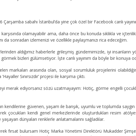
 Çarşamba sabahı İstanbul’da yine çok özel bir Facebook canlı yayını
arşısında olamayabilir ama, daha önce bu konuda sıklıkla ve içtenlikle
ayını da sonradan izlemenizi ve özellikle paylaşmanızı rica edeceğim.
erinden aldığımız haberlerle grileşmiş gündemimizde, iyi insanların yö
ı görmek bizleri gülümsetiyor. İşte canlı yayınım da böyle bir konuya o
len markaları arasında olan, sosyal sorumluluk projelerini olabildiğin
Hayaller Sınırsızdır’ projesi ile karşıma çıktı.
yi merak ediyorsanız sözü uzatmayayım: Hotiç, görme engelli çocuklar
ın kendilerine güvenen, yaşam ile barışık, uyumlu ve toplumda saygın
erek çocukları kendi genel merkezlerinde oluşturdukları resim atölyes
e yaşayan dünyaları renklerle anlatamalarını sağladılar.
erek fırsat bulursam Hotiç Marka Yönetimi Direktörü Mukadder Şimşek