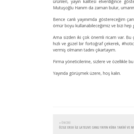
ürünleri, yayın kalitesi elverdiğince 
Mutuşoğlu Hanım da zaman bulur, umarım bi
Bence canlı yayınımda göstereceğim çanta
ömür boyu kullanabileceğimiz ve bizi hep g
Ama sizden iki çok önemli ricam var. Bu ça
hızlı ve güzel bir fortoğraf çekerek, #hoti
vermiş olmanın tadını çıkartayım.
Firma yöneticilerine, sizlere ve özellikle
Yayında görüşmek üzere, hoş kalın.
« ÖNCEKI
ÖZGE ERSU İLE LATELIVE CANLI YAYIN KÜBA TARİHİ VE M