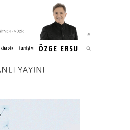
ĞITMEN • MÜZIK
EN
ÖZGE ERSU
KİMDİR
İLETİŞİM
NLI YAYINI