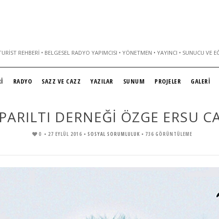
URIST REHBERI • BELGESEL RADYO YAPIMCISI • YÖNETMEN • YAYINCI • SUNUCU VE E
İ
RADYO
SAZZ VE CAZZ
YAZILAR
SUNUM
PROJELER
GALERİ
PARILTI DERNEĞİ ÖZGE ERSU CA
0
• 27 EYLÜL 2016 •
SOSYAL SORUMLULUK
• 736 GÖRÜNTÜLEME