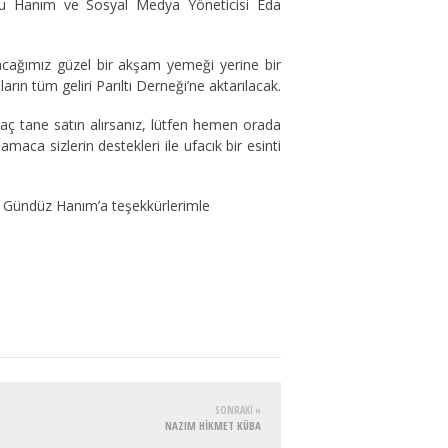
oğlu Hanım ve Sosyal Medya Yöneticisi Eda
acağımız güzel bir akşam yemeği yerine bir
n tüm geliri Parıltı Derneği’ne aktarılacak.
kaç tane satın alırsanız, lütfen hemen orada
aca sizlerin destekleri ile ufacık bir esinti
ur Gündüz Hanım’a teşekkürlerimle
SONRAKI »
NAZIM HİKMET KÜBA