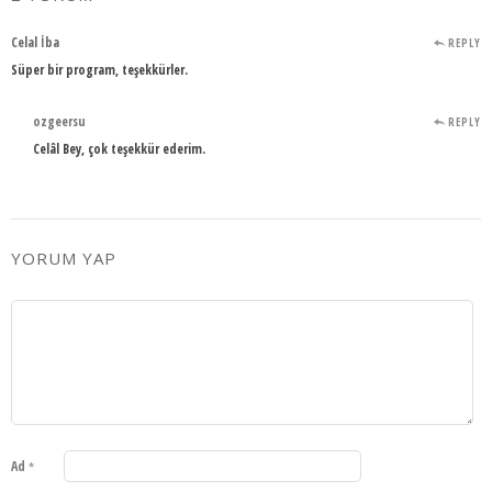
Celal İba
REPLY
Süper bir program, teşekkürler.
ozgeersu
REPLY
Celâl Bey, çok teşekkür ederim.
YORUM YAP
Ad
*