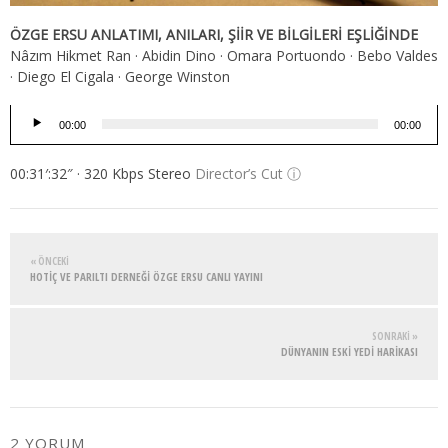
ÖZGE ERSU ANLATIMI, ANILARI, ŞİİR VE BİLGİLERİ EŞLİĞİNDE
Nâzım Hikmet Ran · Abidin Dino · Omara Portuondo · Bebo Valdes
· Diego El Cigala · George Winston
Ses
00:00
00:00
oynatıcı
00:31′:32″ · 320 Kbps Stereo
Director’s Cut ⓘ
« ÖNCEKI
HOTİÇ VE PARILTI DERNEĞİ ÖZGE ERSU CANLI YAYINI
SONRAKI »
DÜNYANIN ESKİ YEDİ HARİKASI
2 YORUM