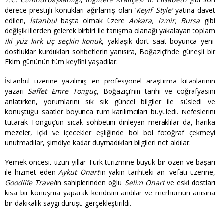
derece prestijli konukları ağırlamış olan ‘
Keyif Style’
yatına davet
edilen,
İstanbul
başta olmak üzere
Ankara, izmir, Bursa
gibi
değişik illerden gelerek birbiri ile tanışma olanağı yakalayan toplam
iki yüz kırk üç seçkin konuk
, yaklaşık dört saat boyunca yeni
dostluklar kurdukları sohbetlerin yanısıra, Boğaziçi’nde güneşli bir
Ekim gününün tüm keyfini yaşadılar.
İstanbul üzerine yazılmış en profesyonel araştırma kitaplarının
yazarı
Saffet Emre Tonguç
, Boğaziçi’nin tarihi ve coğrafyasını
anlatırken, yorumlarını sık sık güncel bilgiler ile süsledi ve
konuştuğu saatler boyunca tüm katılımcıları büyüledi. Nefeslerini
tutarak Tonguç’un sıcak sohbetini dinleyen meraklılar da, harika
mezeler, içki ve içecekler eşliğinde bol bol fotoğraf çekmeyi
unutmadılar, şimdiye kadar duymadıkları bilgileri not aldılar.
Yemek öncesi, uzun yıllar Türk turizmine büyük bir özen ve başarı
ile hizmet eden
Aykut Onart
‘ın yakın tarihteki ani vefatı üzerine,
Goodlife Travel
‘ın sahiplerinden oğlu
Selim Onart
ve eski dostları
kısa bir konuşma yaparak kendisini andılar ve merhumun anısına
bir dakikalık saygı duruşu gerçekleştirildi.