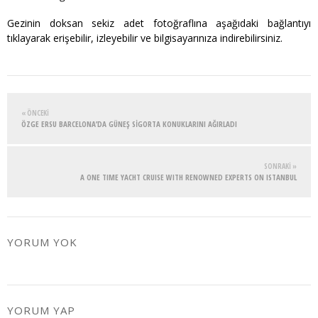
Gezinin doksan sekiz adet fotoğraflına aşağıdaki bağlantıyı
tıklayarak erişebilir, izleyebilir ve bilgisayarınıza indirebilirsiniz.
« ÖNCEKI
ÖZGE ERSU BARCELONA’DA GÜNEŞ SİGORTA KONUKLARINI AĞIRLADI
SONRAKI »
A ONE TIME YACHT CRUISE WITH RENOWNED EXPERTS ON ISTANBUL
YORUM YOK
YORUM YAP