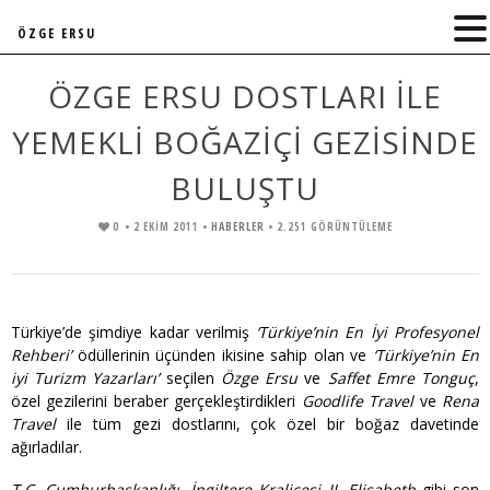
ÖZGE ERSU
ÖZGE ERSU DOSTLARI İLE
YEMEKLİ BOĞAZİÇİ GEZİSİNDE
BULUŞTU
0
• 2 EKIM 2011 •
HABERLER
• 2.251 GÖRÜNTÜLEME
Türkiye’de şimdiye kadar verilmiş
‘Türkiye’nin En İyi Profesyonel
Rehberi’
ödüllerinin üçünden ikisine sahip olan ve
‘Türkiye’nin En
iyi Turizm Yazarları’
seçilen
Özge Ersu
ve
Saffet Emre Tonguç
,
özel gezilerini beraber gerçekleştirdikleri
Goodlife Travel
ve
Rena
Travel
ile tüm gezi dostlarını, çok özel bir boğaz davetinde
ağırladılar.
T.C. Cumhurbaşkanlığı
,
İngiltere Kraliçesi II. Elisabeth
gibi son