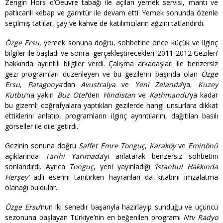
Zengin Hors d’Oeuvre tabağı ile açılan yemek servisi, mantı ve
patlıcanlı kebap ve garnitür ile devam etti. Yemek sonunda özenle
seçilmiş tatlılar, çay ve kahve de katılımcıların ağzını tatlandırdı.
Özge Ersu
, yemek sonuna doğru, sohbetine önce küçük ve ilginç
bilgiler ile başladı ve sonra gerçekleştirecekleri ‘2011-2012 Gezileri’
hakkında ayrıntılı bilgiler verdi. Çalışma arkadaşları ile benzersiz
gezi programları düzenleyen ve bu gezilerin başında olan
Özge
Ersu
,
Patagonya
‘dan
Avustralya
ve
Yeni Zelanda
‘ya,
Kuzey
Kutbu
‘na yakın
Buz Otel
‘den
Hindistan
ve
Kathmandu
‘ya kadar
bu gizemli coğrafyalara yaptıkları gezilerde hangi unsurlara dikkat
ettiklerini anlatıp, programların ilginç ayrıntılarını, dağıtılan basılı
görseller ile dile getirdi.
Gezinin sonuna doğru
Saffet Emre Tonguç
,
Karaköy
ve
Eminönü
açıklarında
Tarihi Yarımada
‘yı anlatarak benzersiz sohbetini
sonlandırdı. Ayrıca
Tonguç
, yeni yayınladığı
‘İstanbul Hakkında
Herşey’
adlı eserini tanıtırken hayranları da kitabını imzalatma
olanağı buldular.
Özge Ersu
‘nun iki senedir başarıyla hazırlayıp sunduğu ve üçüncü
sezonuna başlayan Türkiye’nin en beğenilen programı
Ntv Radyo