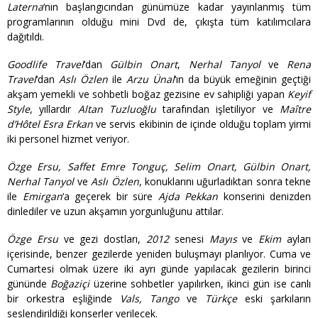
Laterna
‘nın başlangıcından günümüze kadar yayınlanmış tüm
programlarının olduğu mini Dvd de, çıkışta tüm katılımcılara
dağıtıldı.
Goodlife Travel
‘dan
Gülbin Onart
,
Nerhal Tanyol
ve
Rena
Travel
‘dan
Aslı Özlen
ile
Arzu Ünal
‘ın da büyük emeğinin geçtiği
akşam yemekli ve sohbetli boğaz gezisine ev sahipliği yapan
Keyif
Style
, yıllardır
Altan Tuzluoğlu
tarafından işletiliyor ve
Maître
d’Hôtel Esra Erkan
ve servis ekibinin de içinde olduğu toplam yirmi
iki personel hizmet veriyor.
Özge Ersu, Saffet Emre Tonguç, Selim Onart, Gülbin Onart,
Nerhal Tanyol
ve
Aslı Özlen
, konuklarını uğurladıktan sonra tekne
ile
Emirgan
‘a geçerek bir süre
Ajda Pekkan
konserini denizden
dinlediler ve uzun akşamın yorgunluğunu attılar.
Özge Ersu
ve gezi dostları,
2012
senesi
Mayıs
ve
Ekim
ayları
içerisinde, benzer gezilerde yeniden buluşmayı planlıyor. Cuma ve
Cumartesi olmak üzere iki ayrı günde yapılacak gezilerin birinci
gününde
Boğaziçi
üzerine sohbetler yapılırken, ikinci gün ise canlı
bir orkestra eşliğinde
Vals, Tango
ve
Türkçe
eski şarkıların
seslendirildiği konserler verilecek.