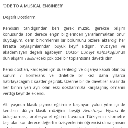
‘ODE TO A MUSICAL ENGINEER’
Değerli Dostlarım,
Kendisini tanıdığımdan beri gerek müzik, gerekse bilişim
konusunda son derece engin bilgilerinden yararlanmaktan onur
duyduğum, derin birikimlerinin bir bölümünü bizlere aktardığı her
fırsatta paylaşımlarından büyük keyif aldığım, müzisyen ve
akademisyen değerli ağabeyim
Doktor Cüneyt Kalpakoğlu
‘nun
dün akşam
Taksim
‘deki çok özel bir toplantısına davetli idim.
Kendi dostları, kardeşleri için düzenlediği ve dışarıya kapalı olan bu
sunum / konferans ve dinletide bir kez daha yıllarca
hatırlayacağımız saatler geçirdik. Üzerine bir de davetliler arasında
her birinin yeri ayrı olan eski dostlarımızla karşılaşmış olmanın
verdiği keyif de eklendi.
Altı yaşında klasik piyano eğitimine başlayan yolun yıllar içinde
kendisini dünya klasik müziğinin beşiği
Avusturya Viyana
ile
buluşturması, profesyonel eğitimi boyunca Türkiye’nin kilometre
taşı olan son derece değerli müzisyenlerinin öğrencisi olma şansını