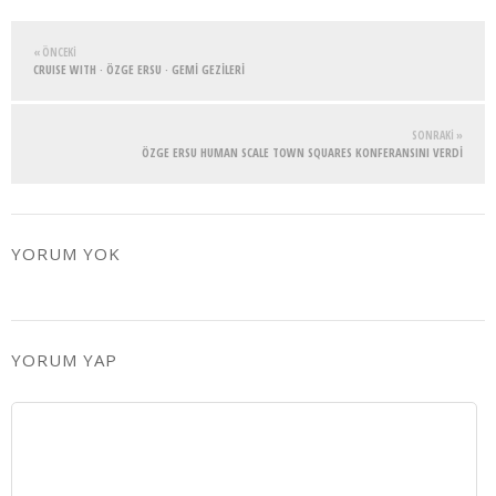
« ÖNCEKI
CRUISE WITH · ÖZGE ERSU · GEMİ GEZİLERİ
SONRAKI »
ÖZGE ERSU HUMAN SCALE TOWN SQUARES KONFERANSINI VERDI
YORUM YOK
YORUM YAP