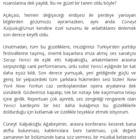
nüanslarına dek yayıldı. Bu ne güzel bir tanım oldu böyle?
Açıkçası, hemen değişeceği endişesi ile perdeye yansıyan
bilgilerden gözümüzü ayıramazken, aynı anda
Cüneyt
Kalpakoğlu
‘nun kendine özel sunumu ile anlattıklarını dinlemek
son derece keyifli oldu.
Unutmadan, tüm bu güzelliklere, müziğimizi Türkiye’den yurtdışı
festivallerine taşımış, önemli başarılara imza atmış ses sanatçısı
Serap Yenici
de eşlik etti. Kalpakoğlu, anlatımlarının arasına
serpiştirdiği canlı performansını, ünlü solist
Yenici
eşliğinde bir kat
daha eşsiz kıldı. Son derece yumuşak, yeri geldiğinde güçlü ve
geniş bir yelpazedeki tüm şarkılara hükmeden sesi bizleri
New
York New York
‘un caz senkoplarından opera aryalarına dek
sürükledi. Gözlerimizi kapatıp, tek bir notayı bile kaçırmama telaşı
içine girdik. Repertuarı çok ayrıntılı, ses zenginliği rengarenk olan
Yenici
kardeşimi bir kez daha kulağımızı bu güzelliklerle
doldurduğu için kutlamak ve özellikle teşekkür etmek istiyorum.
Cüneyt Kalpakoğlu Ağabeyimin, arasıra konferansı keserek bana
atıfta bulunması, katılımcılara beni tanıtması, çok değerli
zamanının bir bölümünde bana söz vermesi, bir müzikal belgeselci