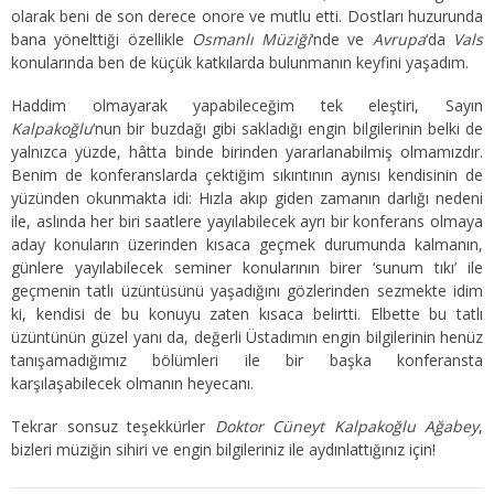
olarak beni de son derece onore ve mutlu etti. Dostları huzurunda
bana yönelttiği özellikle
Osmanlı Müziği
‘nde ve
Avrupa
‘da
Vals
konularında ben de küçük katkılarda bulunmanın keyfini yaşadım.
Haddim olmayarak yapabileceğim tek eleştiri, Sayın
Kalpakoğlu
‘nun bir buzdağı gibi sakladığı engin bilgilerinin belki de
yalnızca yüzde, hâtta binde birinden yararlanabilmiş olmamızdır.
Benim de konferanslarda çektiğim sıkıntının aynısı kendisinin de
yüzünden okunmakta idi: Hızla akıp giden zamanın darlığı nedeni
ile, aslında her biri saatlere yayılabilecek ayrı bir konferans olmaya
aday konuların üzerinden kısaca geçmek durumunda kalmanın,
günlere yayılabilecek seminer konularının birer ‘sunum tıkı’ ile
geçmenin tatlı üzüntüsünü yaşadığını gözlerinden sezmekte idim
ki, kendisi de bu konuyu zaten kısaca belirtti. Elbette bu tatlı
üzüntünün güzel yanı da, değerli Üstadımın engin bilgilerinin henüz
tanışamadığımız bölümleri ile bir başka konferansta
karşılaşabilecek olmanın heyecanı.
Tekrar sonsuz teşekkürler
Doktor Cüneyt Kalpakoğlu Ağabey
,
bizleri müziğin sihiri ve engin bilgileriniz ile aydınlattığınız için!