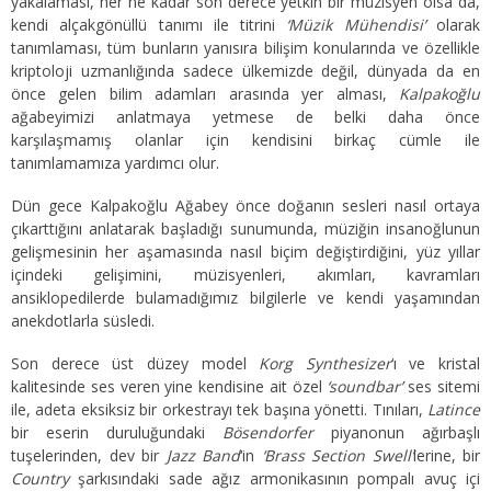
yakalaması, her ne kadar son derece yetkin bir müzisyen olsa da,
kendi alçakgönüllü tanımı ile titrini
‘Müzik Mühendisi’
olarak
tanımlaması, tüm bunların yanısıra bilişim konularında ve özellikle
kriptoloji uzmanlığında sadece ülkemizde değil, dünyada da en
önce gelen bilim adamları arasında yer alması,
Kalpakoğlu
ağabeyimizi anlatmaya yetmese de belki daha önce
karşılaşmamış olanlar için kendisini birkaç cümle ile
tanımlamamıza yardımcı olur.
Dün gece Kalpakoğlu Ağabey önce doğanın sesleri nasıl ortaya
çıkarttığını anlatarak başladığı sunumunda, müziğin insanoğlunun
gelişmesinin her aşamasında nasıl biçim değiştirdiğini, yüz yıllar
içindeki gelişimini, müzisyenleri, akımları, kavramları
ansiklopedilerde bulamadığımız bilgilerle ve kendi yaşamından
anekdotlarla süsledi.
Son derece üst düzey model
Korg Synthesizer
‘ı ve kristal
kalitesinde ses veren yine kendisine ait özel
‘soundbar’
ses sitemi
ile, adeta eksiksiz bir orkestrayı tek başına yönetti. Tınıları,
Latince
bir eserin duruluğundaki
Bösendorfer
piyanonun ağırbaşlı
tuşelerinden, dev bir
Jazz Band
‘in
‘Brass Section Swell’
lerine, bir
Country
şarkısındaki sade ağız armonikasının pompalı avuç içi