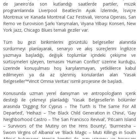
de Janeiro’da son kutlandığı saatlerde partiler, müzik
programlarında Liverpool Beatles’in Ayak İzlerinde, İsviçre
Montreux ve Kanada Montreal Caz Festivali, Verona Operası, San
Remo ve Eurovision Şarkı Yarışmaları, Viyana Yılbaşı Konseri, New
York Jazz, Chicago Blues temalı geziler var.
Tüm bu gezi birikimlerini görüntülü belgeseller alanında
sürdürmeyi planlayarak, senaryo ve akış süreçlerini İngilizce
yazmaya başladığı, değişik toplumlar içindeki çekişme ve
sürtüşmeleri işleyen, temasını ‘Human Conflict’ üzerine kurduğu,
üzerinde konuşulması hoş karşılanmayan, yetkililerce kabul
edilmeyen ya da az işlenmiş konulardan alan ‘Yasak
Belgeseller™Vincit Omnia Veritas’ isimli projesine de başladı.
Konusunda uzman yerel danışman ve antropologların içerik
desteği ile çekmeyi planladığı ‘Yasak Belgeseller’in bölümler
arasında ‘Digging for Cyprus – The Turth Is The Same For All
Departed’, ‘Heihazi – The Black Child Generation in China’, ‘Gay
Neighborhood Castro – The San Francisco Revival’, ‘Pitcairn Island
– Survivors of the Mutiny on the Hms Bounty’, ‘Burrnesha –
Sworn Virgins of Albania’ ve ‘Black Magic – Muti Killings in South
Africa’ bulunuyor. Henüz kendisi ile aynı vizyonu ve heyecanı