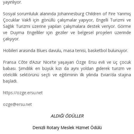
yayınlıyor.
Sosyal sorumluluk alanında Johannesburg Children of Fire Yanmış
Çocuklar Vakfı için gönüllü çalışmalar yapıyor, Engelli Turizmi ve
Sağlık Turizmi üzerine yapılan çalışmalara destek veriyor. Görme
ve Duyma Engelliler için geziler ve belgesel projeleri üzerinde
çalışıyor.
Hobileri arasında Blues davulu, masa tenisi, basketbol bulunuyor.
Fransa Côte d’Azur Nice’te yaşayan Özge Ersu evli ve üç çocuk
babası. Şimdilik en büyük kızı da aynı yoldan giderek turizm ve
otelcilik sektörünü seçti ve eğitiminin ilk yılında Evian’da stajına
başladı.
https://ozge.ersu.net
ozge@ersu.net
ALDIĞI ÖDÜLLER
Denizli Rotary Meslek Hizmet Ödülü