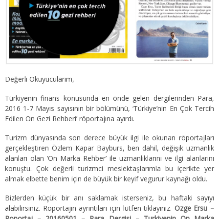
Değerli Okuyucularım,
Türkiyenin finans konusunda en önde gelen dergilerinden Para,
2016 1-7 Mayıs sayısının bir bölümünü, ‘Türkiye’nin En Çok Tercih
Edilen On Gezi Rehberi’ röportajına ayırdı.
Turizm dünyasında son derece büyük ilgi ile okunan röportajları
gerçekleştiren Özlem Kapar Bayburs, ben dahil, değişik uzmanlık
alanları olan ‘On Marka Rehber’ ile uzmanlıklarını ve ilgi alanlarını
konuştu. Çok değerli turizmci meslektaşlarımla bu içerikte yer
almak elbette benim için de büyük bir keyif vegurur kaynağı oldu.
Bizlerden küçük bir anı saklamak isterseniz, bu haftaki sayıyı
alabilirsiniz. Röportajın ayrıntıları için lütfen tıklayınız.
Ozge Ersu –
Roportaj – 20160501 – Para Dergisi – Turkiyenin On Marka