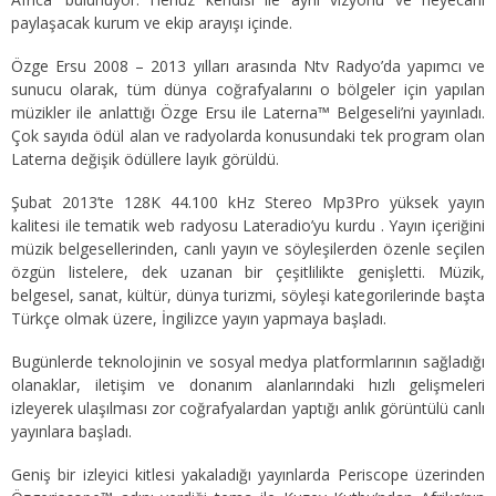
paylaşacak kurum ve ekip arayışı içinde.
Özge Ersu 2008 – 2013 yılları arasında Ntv Radyo’da yapımcı ve
sunucu olarak, tüm dünya coğrafyalarını o bölgeler için yapılan
müzikler ile anlattığı Özge Ersu ile Laterna™ Belgeseli’ni yayınladı.
Çok sayıda ödül alan ve radyolarda konusundaki tek program olan
Laterna değişik ödüllere layık görüldü.
Şubat 2013’te 128K 44.100 kHz Stereo Mp3Pro yüksek yayın
kalitesi ile tematik web radyosu Lateradio’yu kurdu . Yayın içeriğini
müzik belgesellerinden, canlı yayın ve söyleşilerden özenle seçilen
özgün listelere, dek uzanan bir çeşitlilikte genişletti. Müzik,
belgesel, sanat, kültür, dünya turizmi, söyleşi kategorilerinde başta
Türkçe olmak üzere, İngilizce yayın yapmaya başladı.
Bugünlerde teknolojinin ve sosyal medya platformlarının sağladığı
olanaklar, iletişim ve donanım alanlarındaki hızlı gelişmeleri
izleyerek ulaşılması zor coğrafyalardan yaptığı anlık görüntülü canlı
yayınlara başladı.
Geniş bir izleyici kitlesi yakaladığı yayınlarda Periscope üzerinden