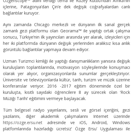
Özgeriscope™ adını verdiği tema ile Kuzey Kutbu’ndan Afrika’nın
içlerine, Patagonya’dan Çin’e dek değişik coğrafyalardan canlı
bağlantılar kuruyor.
Aynı zamanda Chicago merkezli ve dünyanın ilk sanal gerçek
zamanlı gezi platformu olan Georama™ ile yaptığı ortak çalışma
sonucu, Türkiye’nin ilk yayıncıları arasında yer alarak, izleyicileri için
her iki platformda dünyanın değişik yerlerinden aralıksız kısa anlık
görüntülü bağlantılar yapmaya devam ediyor.
Uzman Turizmci kimliği ile yaptığı danışmanlıkların yanısıra değişik
kuruluşların toplantılarında, motivasyon söyleşilerinde konuşmacı
olarak yer alıyor, organizasyonlarda sunumlar gerçekleştiriyor.
Üniversite ve televizyonlarda kültür, tarih, turizm ve müzik üzerine
konferanslar veriyor. 2016 -2017 eğitim döneminde özel bir
kuruluşta, kısıtlı sayıdaki öğrencilere 8 ay sürecek olan ‘Rock
Müziği Tarihi’ eğitimini vermeye başlayacak.
Tüm belgesel radyo yayınlarını, sesli ve görsel içeriğini, gezi
yazılarını, diğer akademik çalışmalarını Internet üzerinde
https://ozge.ersu.net
adresinde ve iOS, Android, Windows
platfomlarında hazırladığı ücretsiz’ Özge Ersu’ Uygulaması ile