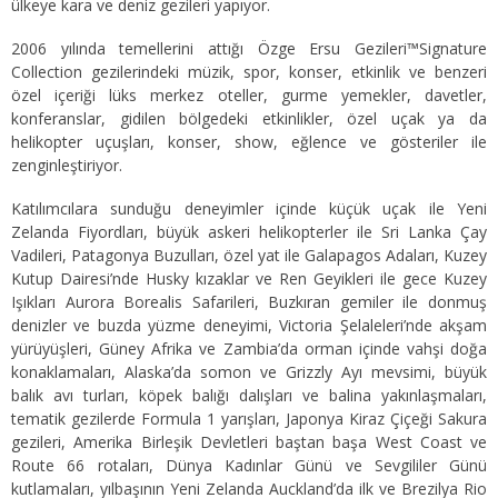
ülkeye kara ve deniz gezileri yapıyor.
2006 yılında temellerini attığı Özge Ersu Gezileri™Signature
Collection gezilerindeki müzik, spor, konser, etkinlik ve benzeri
özel içeriği lüks merkez oteller, gurme yemekler, davetler,
konferanslar, gidilen bölgedeki etkinlikler, özel uçak ya da
helikopter uçuşları, konser, show, eğlence ve gösteriler ile
zenginleştiriyor.
Katılımcılara sunduğu deneyimler içinde küçük uçak ile Yeni
Zelanda Fiyordları, büyük askeri helikopterler ile Sri Lanka Çay
Vadileri, Patagonya Buzulları, özel yat ile Galapagos Adaları, Kuzey
Kutup Dairesi’nde Husky kızaklar ve Ren Geyikleri ile gece Kuzey
Işıkları Aurora Borealis Safarileri, Buzkıran gemiler ile donmuş
denizler ve buzda yüzme deneyimi, Victoria Şelaleleri’nde akşam
yürüyüşleri, Güney Afrika ve Zambia’da orman içinde vahşi doğa
konaklamaları, Alaska’da somon ve Grizzly Ayı mevsimi, büyük
balık avı turları, köpek balığı dalışları ve balina yakınlaşmaları,
tematik gezilerde Formula 1 yarışları, Japonya Kiraz Çiçeği Sakura
gezileri, Amerika Birleşik Devletleri baştan başa West Coast ve
Route 66 rotaları, Dünya Kadınlar Günü ve Sevgililer Günü
kutlamaları, yılbaşının Yeni Zelanda Auckland’da ilk ve Brezilya Rio