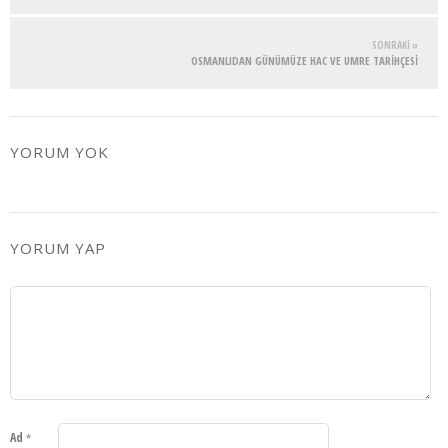
SONRAKI »
OSMANLIDAN GÜNÜMÜZE HAC VE UMRE TARİHÇESİ
YORUM YOK
YORUM YAP
Ad
*