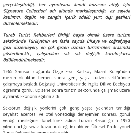
gerçekleştirdiği, her ayrıntısına kendi imzasını attığı için
‘Signature Collection’ adı altında markalaştırdığı, az sayıda
katılımcı, özgün ve zengin içerik odaklı yurt dışı gezileri
düzenlemektedir.
Tureb Turist Rehberleri Birliği başta olmak üzere turizm
sektöründe Türkiye’nin en fazla sayıda ülkeye ve coğrafyaya
gezi düzenleyen, en çok gezen uzman turizmcileri arasında
gösterilmekte, çalışmaları sık sık değişik kuruluşlarca
ödüllendirilmektedir.
1965 Samsun doğumlu Özge Ersu Kadıköy Maarif Koleji’nden
mezun olduktan hemen sonra genç yaşta turizm sektöründe
çalışmaya başladı. Boğaziçi Üniversitesi’nde İngiliz Dili ve Edebiyatı
öğrenimi gördü, üç sene sonra turizm sektöründe çalışmak üzere
ayrılarak Ekonomi eğitimi aldı.
Sektörün değişik yönlerini çok genç yaşta yakından tanıdığı
seyahat acentesi ve otel yöneticiliği deneyimleri sonrası, gönül
verdiği mesleğine dönebilmek adına Turizm Bakanlığı’nın 1990
yılında açtığı sınavı kazanarak eğitim aldı ve Ülkesel Profesyonel
Turist Rehberi kokartına sahip oldu.