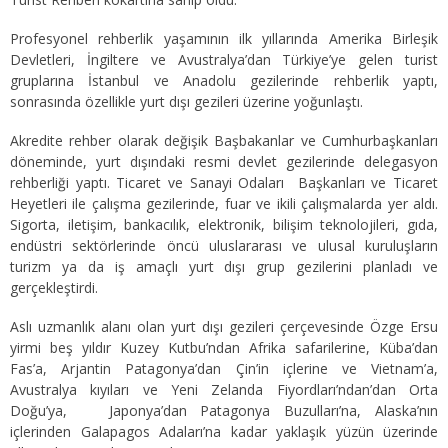
Profesyonel rehberlik yaşamının ilk yıllarında Amerika Birleşik
Devletleri, İngiltere ve Avustralya’dan Türkiye’ye gelen turist
gruplarına İstanbul ve Anadolu gezilerinde rehberlik yaptı,
sonrasında özellikle yurt dışı gezileri üzerine yoğunlaştı.
Akredite rehber olarak değişik Başbakanlar ve Cumhurbaşkanları
döneminde, yurt dışındaki resmi devlet gezilerinde delegasyon
rehberliği yaptı. Ticaret ve Sanayi Odaları Başkanları ve Ticaret
Heyetleri ile çalışma gezilerinde, fuar ve ikili çalışmalarda yer aldı.
Sigorta, iletişim, bankacılık, elektronik, bilişim teknolojileri, gıda,
endüstri sektörlerinde öncü uluslararası ve ulusal kuruluşların
turizm ya da iş amaçlı yurt dışı grup gezilerini planladı ve
gerçekleştirdi.
Aslı uzmanlık alanı olan yurt dışı gezileri çerçevesinde Özge Ersu
yirmi beş yıldır Kuzey Kutbu’ndan Afrika safarilerine, Küba’dan
Fas’a, Arjantin Patagonya’dan Çin’in içlerine ve Vietnam’a,
Avustralya kıyıları ve Yeni Zelanda Fiyordları’ndan’dan Orta
Doğu’ya, Japonya’dan Patagonya Buzulları’na, Alaska’nın
içlerinden Galapagos Adaları’na kadar yaklaşık yüzün üzerinde