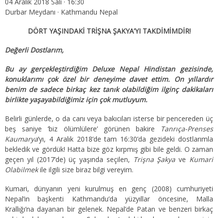
04 Aralık 2018 Salı · 16:30
Durbar Meydanı · Kathmandu Nepal
DÖRT YAŞINDAKİ TRİŞNA ŞAKYA’YI TAKDİMİMDİR!
Değerli Dostlarım,
Bu ay gerçekleştirdiğim Deluxe Nepal Hindistan gezisinde,
konuklarımı çok özel bir deneyime davet ettim. On yıllardır
benim de sadece birkaç kez tanık olabildiğim ilginç dakikaları
birlikte yaşayabildiğimiz için çok mutluyum.
Belirli günlerde, o da canı veya bakıcıları isterse bir pencereden üç
beş saniye ‘biz ölümlülere’ görünen bakire
Tanrıça-Prenses
Kaumarya
’yı, 4 Aralık 2018’de tam 16:30’da gezideki dostlarımla
bekledik ve gördük! Hatta bize göz kırpmış gibi bile geldi. O zaman
geçen yıl (2017’de) üç yaşında seçilen,
Trişna Şakya
ve
Kumari
Olabilmek
ile ilgili size biraz bilgi vereyim.
Kumari, dünyanın yeni kurulmuş en genç (2008) cumhuriyeti
Nepal’in başkenti Kathmandu’da yüzyıllar öncesine, Malla
Krallığı’na dayanan bir gelenek. Nepal’de Patan ve benzeri birkaç