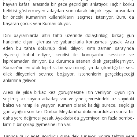
hayvan kafası arasında bir gece geçirdiğini anlatıyor. Hiçbir korku
belirtisi göstermeyen adaydan son olarak birçok eşya arasından
bir önceki Kumari’nin kullandıklarını seçmesi isteniyor. Bunu da
başaran çocuk yeni Kumari oluyor.
Dini bayramlarda altın tahtı üzerinde dolaştırıldığı birkaç gün
haricinde dışarı çıkması ve yabancılarla konuşması yasak. Arzu
eden bu tahta dokunup dilek diliyor. Kimi zaman sarayında
ziyaretçi kabul ediyor, kendisi ile konuşanları sessizce ve
kıpırdamadan dinliyor. Bu durumda istenen dilek gerçekleşmiyor.
Kumari’nin en ufak kıpırtısı, bir yüz mimiği ya da çıkarttığı bir ses,
dilek dileyenleri sevince boğuyor, istenenlerin gerçekleşeceği
anlamına geliyor.
Ailesi ile yılda birkaç kez görüşmesine izin veriliyor. Oyun için
seçilmiş az sayıda arkadaşı var ve yine çevresindeki az sayıdaki
bakıcı ve rahip ile yaşıyor. Kumari olarak kaldığı sürece, seçildiği
gün ayağını son kez Durbar Meydanı’na dokundurduktan sonra bir
daha yere değmesi yasak. Ayakkabı da giyemiyor, en fazla pembe-
kırmızı bir çorap giymesine izin var.
Tanrıçalığı ilk adet gördüğü güne dek sürüyor. Sonra tahtını yeni