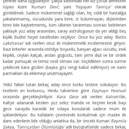
şehirde daha uygulanıyor. Şakya kastındaki her kız çocuk annesinin
rüyası kızını
‘Kumari Devi’
, yani
‘Yaşayan Tanrıça’
olarak
görebilmek. Sadece mükemmel sağlığı olan, hiç ciddi bir hastalığa
yakalanmamış, vücudunda yara bere, iz bulunmayan, dişlerinden
birini bile kaybetmemiş, tüm ülkenin taranması sonrası belirlenen
yaklaşık yüz aday arasından, saray astrologunun da yer aldığı beş
kişilik Budist heyet tarafından seçiliyor. Önce bu yüz aday
‘Battis
Lakshanas’
adı verilen otuz iki mükemmelik incelemesine giriyor.
Bazı kriterler arasında istiridye boyunlu, banyan ağacı vücutlu, inek
kirpikli, ceylan kalçalı, arslan göğüslü, tam yirmi dişli ve bir ördek
kadar yumuşak ve temiz sesli olması var. Seçildikten sonra sürme
çekilecek kara gözleri (başka göz rengi kabul edilmiyor) ve narin
parmakları da eklemeyi unutmayayım.
Yıldız falları tutan birkaç aday önce korku testine sokuluyor. Bu
testlerin en korkuncu, Hindu takvimine göre
Daşhayn Festivali
sırasında gerçekleştiriliyor.
Kara Gece
adı verilen
Kalratri
’de,
Kali’ye adanarak kesilen yüz sekiz manda ve keçinin kesik başı
gece sarayda karanlık bir odaya konularak sadece mum ile
ışıklandırılıyor. Bu kafaların çevresinde korkutmak için maske ile
dans edenlerin bile olduğu anlatılsa da, bir önceki Kumari
Raşmila
Şakya
,
‘Tanrıça’dan Ölümlülüğe’
adlı biyografisinde sadece birkaç