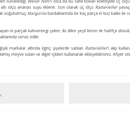
leri sürüklediği
Weser Nehri
olsa da bu sahil kokan kokteylde üç ölçü
nra altı ölçü ananas suyu eklenir. Son olarak üç ölçü
Rattenkiller
yavaşç
rak soğutulmuş
Margarita
bardaklarında bir kaç parça iri buz kalıbı ile ser
an iri parçalı kahverengi şeker, iki dilim yeşil limon ile hafifçe dövü
klarında servis edilir.
ğişik markalar altında ilginç şişelerde satılan
Rattenkiller
‘i alıp kulla
ıkılmış meyve suları ve diğer içkileri kullanarak ekleyebilirsiniz. Afiyet ol
I