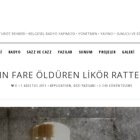
URIST REHBERI • BELGESEL RADYO YAPIMCISI • YÖNETMEN • YAYINCI • SUNUCU VE E
İ
RADYO
SAZZ VE CAZZ
YAZILAR
SUNUM
PROJELER
GALERİ
N FARE ÖLDÜREN LİKÖR RATTE
0
• 1 AĞUSTOS 2015 •
APPLICATION
,
GEZİ YAZILARI
• 3.340 GÖRÜNTÜLEME