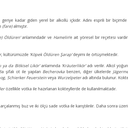
 geriye kadar giden yerel bir alkollü içkidir. Adını esprili bir biçimd
an
(fare)
almıştır.
e) Öldüren’
anlamındadır ve
Hamelin
’e ait yöresel bir reçetesi vardı
r
, kültürümüzde
‘Köpek Öldüren Şarap’
deyimi ile örtüşmektedir.
ı ya da Bitkisel Likör’
anlamında
‘Kräuterlikör’
adı verilir. Alkol yoğu
la şifalı ot ile yapılan
Becherovka
benzeri, diğer ülkelerde
Jägerme
hog, Schierker Feuerstein
veya
Wurzelpeter
adı altında bulunur. Koktey
ler
özellikle votka ile hazırlanan kokteyllerde de kullanılmaktadır.
parçalanmış buz ve iki ölçü sade votka ile karıştılırılır. Daha sonra üze