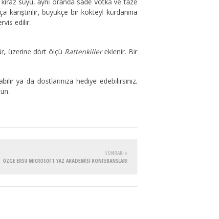
 kiraz suyu, aynı oranda sade votka ve taze
a karıştırılır, büyükçe bir kokteyl kürdanına
vis edilir.
lür, üzerine dört ölçü
Rattenkiller
eklenir. Bir
nabilir ya da dostlarınıza hediye edebilirsiniz.
sun.
SONRAKI »
ÖZGE ERSU MICROSOFT YAZ AKADEMİSİ KONFERANSLARI