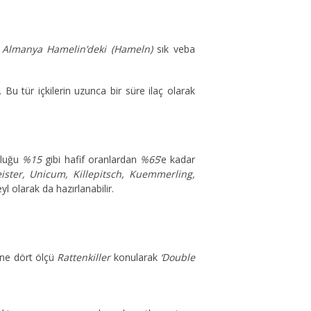
e
Almanya Hamelin’deki (Hameln)
sık veba
r. Bu tür içkilerin uzunca bir süre ilaç olarak
nluğu
%15
gibi hafif oranlardan
%65
’e kadar
ister, Unicum, Killepitsch, Kuemmerling,
l olarak da hazırlanabilir.
rine dört ölçü
Rattenkiller
konularak
‘Double