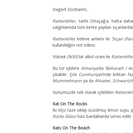
Değerli Dostlarım,
Rattenkiller
, tarihi Ortaçağ’a, hatta daha
salgınlarında tüm kente yayılan sıçanlard
Rattenkiller
kelime anlamı ile
‘Sıçan (Far
kullanıldığını not ediniz.
Yüksek
(%50)
bir alkol oranı ile
Rattenkille
Bu tür içkilere
Almanya
’da
‘Baharatlı / Ac
çıkabilir.
Çek Cumhuriyeti
‘nde kırktan faz
Mummelmann
ya da
Altvater, Schwartz
Günümüzde sek olarak içilebilen
Rattenkil
Rat On The Rocks
İki ölçü taze sıkılıp süzülmüş limon suyu, 
Rocks Glass’
türü bardaklarda servis edilir.
Rats On The Beach