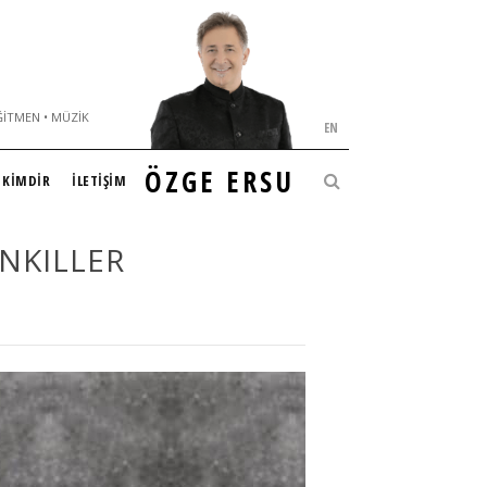
ĞITMEN • MÜZIK
EN
ÖZGE ERSU
KİMDİR
İLETİŞİM
NKILLER