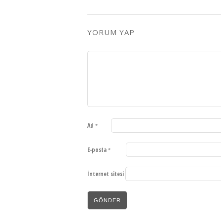
YORUM YAP
Ad
*
E-posta
*
İnternet sitesi