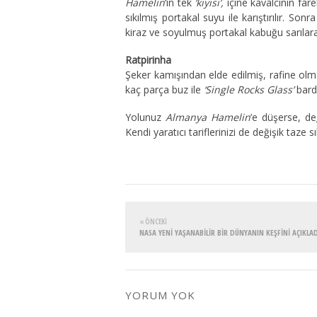
Hamelin
‘in tek
‘kıyısı’,
içine kavalcının fare
sıkılmış portakal suyu ile karıştırılır. So
kiraz ve soyulmuş portakal kabuğu sarıla
Ratpirinha
Şeker kamışından elde edilmiş, rafine olmay
kaç parça buz ile
‘Single Rocks Glass’
barda
Yolunuz
Almanya Hamelin
’e düşerse, de
Kendi yaratıcı tariflerinizi de değişik taze s
« ÖNCEKI
NASA YENİ YAŞANABİLİR BİR DÜNYANIN KEŞFİNİ AÇIKLAD
YORUM YOK