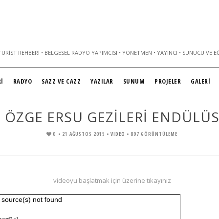
URIST REHBERI • BELGESEL RADYO YAPIMCISI • YÖNETMEN • YAYINCI • SUNUCU VE E
İ
RADYO
SAZZ VE CAZZ
YAZILAR
SUNUM
PROJELER
GALERİ
ÖZGE ERSU GEZİLERİ ENDÜLÜ
0
• 21 AĞUSTOS 2015 •
VIDEO
• 897 GÖRÜNTÜLEME
videoyu başlatmak için üzerine tıkayınız
 source(s) not found
ulus.mp4?_=1