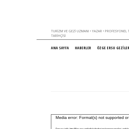
TURIZM VE GEZI UZMANI • YAZAR • PROFESYONEL T
TARIHÇISI
ANA SAYFA
HABERLER
ÖZGE ERSU GEZİLER
Video
Media error: Format(s) not supported or
oynatıcı
Dosyayı indir: http://files.ersu.net/indir/video/turizm/ozgeersugezileri-end