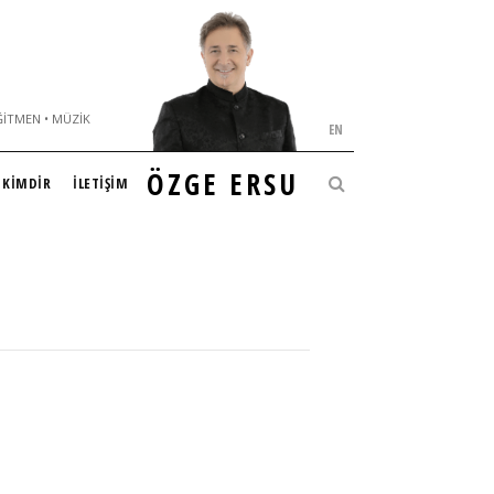
ĞITMEN • MÜZIK
EN
ÖZGE ERSU
KİMDİR
İLETİŞİM
S