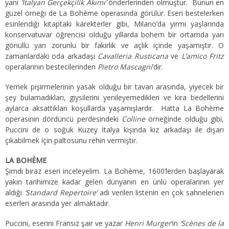
yani
‘İtalyan Gerçekçilik Akımı’
önderlerinden olmuştur. Bunun en
güzel örneği de La Bohème operasında görülür. Eseri bestelerken
esinlendiği kitaptaki karekterler gibi, Milano’da yirmi yaşlarında
konservatuvar öğrencisi olduğu yıllarda bohem bir ortamda yarı
gönüllü yarı zorunlu bir fakirlik ve açlık içinde yaşamıştır. O
zamanlardaki oda arkadaşı
Cavalleria Rusticana
ve
L’amico Fritz
operalarının bestecilerinden
Pietro Mascagni
’dir.
Yemek pişirmelerinin yasak olduğu bir tavan arasında, yiyecek bir
şey bulamadıkları, giysilerini yenileyemedikleri ve kira bedellerini
aylarca aksattıkları koşullarda yaşamışlardır. Hatta La Bohème
operasının dördüncü perdesindeki
Colline
örneğinde olduğu gibi,
Puccini de o soğuk Kuzey İtalya kışında kız arkadaşı ile dışarı
çıkabilmek için paltosunu rehin vermiştir.
LA BOHÈME
Şimdi biraz eseri inceleyelim. La Bohème, 1600’lerden başlayarak
yakın tarihimize kadar gelen dünyanın en ünlü operalarının yer
aldığı
‘Standard Repertoire’
adı verilen listenin en çok sahnelenen
eserleri arasında yer almaktadır.
Puccini, eserini Fransız şair ve yazar
Henri Murger
’in
‘Scènes de la