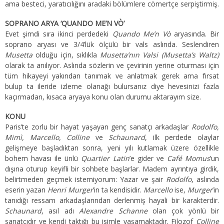
ama besteci, yaratıcılığını aradaki bölümlere cömertçe serpiştirmiş.
SOPRANO ARYA ‘QUANDO ME’N VÒ’
Evet şimdi sıra ikinci perdedeki
Quando Me’n Vò
aryasında. Bir
soprano aryası ve 3/4’lük ölçülü bir vals aslında. Seslendiren
Musetta
olduğu için, sıklıkla
Musetta’nın Valsi (Musetta’s Waltz)
olarak ta anılıyor. Aslında sözlerin ve çevirinin yerine oturması için
tüm hikayeyi yakından tanımak ve anlatmak gerek ama fırsat
bulup ta ileride izleme olanağı bulursanız diye hevesinizi fazla
kaçırmadan, kısaca aryaya konu olan durumu aktarayım size.
KONU
Paris’te zorlu bir hayat yaşayan genç sanatçı arkadaşlar
Rodolfo,
Mimì, Marcello, Colline
ve
Schaunard
, ilk perdede olaylar
gelişmeye başladıktan sonra, yeni yılı kutlamak üzere özellikle
bohem havası ile ünlü
Quartier Latin
’e gider ve
Café Momus
’un
dışına oturup keyifli bir sohbete başlarlar. Madem ayrıntıya girdik,
belirtmeden geçmek istemiyorum: Yazar ve şair
Rodolfo
, aslında
eserin yazarı
Henri Murger
’in ta kendisidir.
Marcello
ise,
Murger
’in
tanıdığı ressam arkadaşlarından derlenmiş hayali bir karakterdir.
Schaunard
, asıl adı
Alexandre Schanne
olan çok yönlü bir
sanatçıdır ve kendi taktığı bu isimle yaşamaktadır. Filozof
Colline