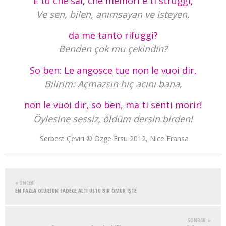
E tu che sai, che memori e ti struggi,
Ve sen, bilen, anımsayan ve isteyen,
da me tanto rifuggi?
Benden çok mu çekindin?
So ben: Le angosce tue non le vuoi dir,
Bilirim: Açmazsın hiç acını bana,
non le vuoi dir, so ben, ma ti senti morir!
Öylesine sessiz, öldüm dersin birden!
Serbest Çeviri © Özge Ersu 2012, Nice Fransa
« ÖNCEKI
EN FAZLA ÖLÜRSÜN SADECE ALTI ÜSTÜ BİR ÖMÜR İŞTE
SONRAKI »