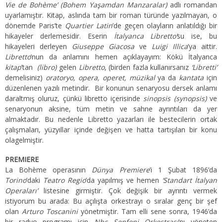
Vie de Bohème’
(Bohem Yaşamdan Manzaralar)
adlı romandan
uyarlamıştır. Kitap, aslında tam bir roman türünde yazılmayan, o
dönemde Paris’te
Quartier Latin
’de geçen olayların anlatıldığı bir
hikayeler derlemesidir. Eserin
İtalyanca Libretto’
su ise, bu
hikayeleri derleyen
Giuseppe Giacosa
ve
Luigi Illica
’ya aittir.
Libretto
’nun da anlamını hemen açıklayayım: Kökü İtalyanca
kitap
’tan
(libro)
gelen
Libretto
, (birden fazla kullanırsanız
‘Libretti’
demelisiniz)
oratoryo, opera, operet, müzikal
ya da
kantata
için
düzenlenen yazılı metindir. Bir konunun senaryosu dersek anlamı
daraltmış oluruz, çünkü libretto içerisinde
sinopsis (synopsis)
ve
senaryonun aksine, tüm metin ve sahne ayrıntıları da yer
almaktadır. Bu nedenle Libretto yazarları ile bestecilerin ortak
çalışmaları, yüzyıllar içinde değişen ve hatta tartışılan bir konu
olagelmiştir.
PREMIERE
La Bohème operasının
Dünya Premiere
’i 1 Şubat 1896’da
Torino
’daki
Teatro Regio
’da yapılmış ve hemen
‘Standart İtalyan
Operaları’
listesine girmiştir. Çok değişik bir ayrıntı vermek
istiyorum bu arada: Bu açılışta orkestrayı o sıralar genç bir şef
olan
Arturo Toscanini
yönetmiştir. Tam elli sene sonra, 1946’da
bir radyo programı için
Nbc Senfoni Orkestrası
’nı yöneten