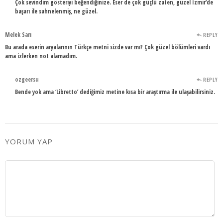
Çok sevindim gösteriyi beğendiğinize. Eser de çok güçlü zaten, güzel İzmir’de
başarı ile sahnelenmiş, ne güzel.
Melek Sarı
REPLY
Bu arada eserin aryalarının Türkçe metni sizde var mı? Çok güzel bölümleri vardı
ama izlerken not alamadım.
ozgeersu
REPLY
Bende yok ama ‘Libretto’ dediğimiz metine kısa bir araştırma ile ulaşabilirsiniz.
YORUM YAP