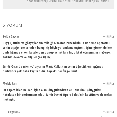
ÖZGE ERSU ENERJİ VERİMLİLİĞİ SOSYAL SORUMLULUK PROJESİNİ SUNDU
5 YORUM
Selda Cavcav
REPLY
Duygu, tutku ve gözyaşlarının müziği’ Giacomo Puccini’nin La Boheme operasını
senin açtığın pencereden bakıp hiç böyle yorumlamamıştım… İçine girsem de her
dinlediğimde erken köşelerden dönüp ayrıntılara hiç dikkat etmemişim meğerse.
Yazının devamı ve bilgiler çok ilginç.
Şimdi ‘Quando m’en vo’ aryasını Maria Callas’tan senin öğrettiklerin ışığında
dinleyince çok daha keyifli oldu. Teşekkürler Özge Ersu!
Melek Sarı
REPLY
Bu akşam izledim. Beni içine alan, duygulandıran ve unutulmuş duyguları
hatırlatan bir performans oldu. İzmir Devlet Opera Balesi’nin kostüm ve dekorları
müthişti.
ozgeersu
REPLY