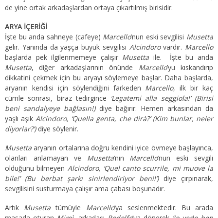
de yine ortak arkadaşlardan ortaya çıkartılmış birisidir.
ARYA İÇERİĞİ
İşte bu anda sahneye (cafeye)
Marcello
’nun eski sevgilisi
Musetta
gelir. Yanında da yaşça büyük sevgilisi
Alcindoro
vardır.
Marcello
başlarda pek ilgilenmemeye çalışır
Musetta
ile. İşte bu anda
Musetta
, diğer arkadaşlarının önünde
Marcello
’yu kıskandırıp
dikkatini çekmek için bu aryayı söylemeye başlar. Daha başlarda,
aryanın kendisi için söylendiğini farkeden
Marcello
, ilk bir kaç
cümle sonrası, biraz tedirgince
‘Legatemi alla seggiola!’ (Birisi
beni sandalyeye bağlasın!)
diye bağırır. Hemen arkasından da
yaşlı aşık
Alcindoro, ‘Quella genta, che dirà?’ (Kim bunlar, neler
diyorlar?’)
diye söylenir.
Musetta
aryanın ortalarına doğru kendini iyice övmeye başlayınca,
olanları anlamayan ve
Musetta
’nın
Marcello
’nun eski sevgili
olduğunu bilmeyen
Alcindoro, ‘Quel canto scurrile, mi muove la
bile!’ (Bu berbat şarkı sinirlendiriyor beni!’)
diye çırpınarak,
sevgilisini susturmaya çalışır ama çabası boşunadır.
Artık
Musetta
tümüyle
Marcello
’ya seslenmektedir. Bu arada
masada oturan
Mimì
, arkadaşı
Rodolfo
’ya dönerek
‘Io vedo ben