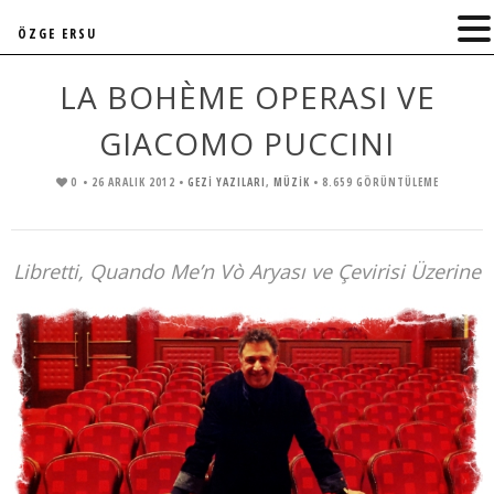
ÖZGE ERSU
LA BOHÈME OPERASI VE
GIACOMO PUCCINI
0
• 26 ARALIK 2012 •
GEZİ YAZILARI
,
MÜZIK
• 8.659 GÖRÜNTÜLEME
Libretti, Quando Me’n Vò Aryası ve Çevirisi Üzerine