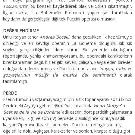
Toscanini
’nin bu konseri kaydedilerek plak ve Cd’leri çıkartılmıştır.
İlginç nokta, La Bohème’in Premiere’i yapan şef tarafından
kayıtların da gerçekleştirildiği tek Puccini operası olmasıdır.
DEĞERLENDİRME
Ünlü İtalyan tenor
Andrea Bocelli
, daha çocukken ilk kez tümüyle
dinlediği ve en sevdiği operanın La Bohème olduğunu sık sık
söyler, gerçekçiliğinden dem vurur. Bir yerlerde okuduğum
röportajında, yanlış anımsamıyorsam, bu operadaki karakterlerin
birer kahraman değil, bizler gibi seven, çalışan, kavga eden bireyler
olduğundan dem vurmuş ve Puccini’nin notalarını
‘duygu, tutku ve
gözyaşlarının müziği’
(
la musica dei sentimenti)
olarak
tanımlamıştı.
PERDE
Eserin tümünü yaz(a)mayacağım için artık toparlayarak sözü İkinci
Perde’deki Arya’ya getireceğim. Puccini aslında
Henri Murger
’in
‘Scènes de la Vie de Bohème’
adlı eserini dört perdelik çalışmasına
uyarlarken, ilk (I) ve son (IV) perdede olabildiğince konuya sadık
kalıyor. Operanın II. ve III. perdeleri, Puccini’nin zengileştirilmiş
öğeleri ile dolu. Açıkçası, karakterler ve sonları, kitapta olduğu gibi