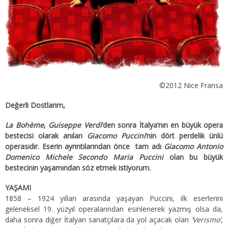
©2012 Nice Fransa
Değerli Dostlarım,
La Bohème
,
Guiseppe Verdi
’den sonra İtalya’nın en büyük opera
bestecisi olarak anılan
Giacomo Puccini
’nin dört perdelik ünlü
operasıdır. Eserin ayrıntılarından önce tam adı
Giacomo Antonio
Domenico Michele Secondo Maria Puccini
olan bu büyük
bestecinin yaşamından söz etmek istiyorum.
YAŞAMI
1858 – 1924 yılları arasında yaşayan Puccini, ilk eserlerini
geleneksel 19. yüzyıl operalarından esinlenerek yazmış olsa da,
daha sonra diğer İtalyan sanatçılara da yol açacak olan
‘Verismo’
,