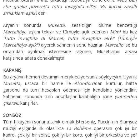
che quella poveretta tutta invaghita ell’è!’ (Bu küçük zavallı
sırılsıklam aşık!’)
der.
Aryanın sonunda
Musetta
, sessizliğini ölüme benzettiği
Marcello
’ya aşkını tekrar ve tümüyle açık ederken
Mimì
bu kez
‘Tutta invaghita di Marcel, tutta invaghita ell’è!’ (Tümüyle
Marcello’ya aşık!’)
diyerek sahnenin sonu hazırlar.
Marcello
ise bu
ortamdan ayrılmak istemesine rağmen, Musetta’nın aryası
karşısında adeta donakalmıştır.
KAPANIŞ
Bu aryanın hemen devamını merak ediyorsanız söyleyeyim. Uyanık
Musetta
, ustaca bir hamle ile
Alcindoro
’dan kurtulur, hatta
garsonu da tüm hesapları ödemesi için kendisine yönlendirir.
Sahnenin sonunda tüm arkadaşlar kalabalığın içine
(sahneden
çıkarak)
karışırlar.
SONSÖZ
Tüm hikayenin sonuna tanık olmak isterseniz, Puccini’nin ölümsüz
müziği eşliğinde ilk olasılıkta
La Bohème
operasını çok iyi bir
kadro, çok iyi bir solist, çok iyi bir koro, çok iyi bir orkestra ve şef